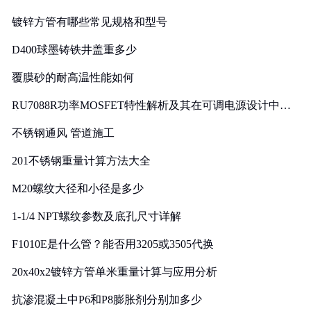
镀锌方管有哪些常见规格和型号
D400球墨铸铁井盖重多少
覆膜砂的耐高温性能如何
RU7088R功率MOSFET特性解析及其在可调电源设计中的
实践
不锈钢通风 管道施工
201不锈钢重量计算方法大全
M20螺纹大径和小径是多少
1-1/4 NPT螺纹参数及底孔尺寸详解
F1010E是什么管？能否用3205或3505代换
20x40x2镀锌方管单米重量计算与应用分析
抗渗混凝土中P6和P8膨胀剂分别加多少