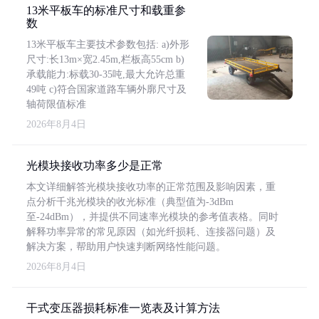
13米平板车的标准尺寸和载重参
数
13米平板车主要技术参数包括: a)外形
尺寸:长13m×宽2.45m,栏板高55cm b)
承载能力:标载30-35吨,最大允许总重
49吨 c)符合国家道路车辆外廓尺寸及
轴荷限值标准
2026年8月4日
光模块接收功率多少是正常
本文详细解答光模块接收功率的正常范围及影响因素，重
点分析千兆光模块的收光标准（典型值为-3dBm
至-24dBm），并提供不同速率光模块的参考值表格。同时
解释功率异常的常见原因（如光纤损耗、连接器问题）及
解决方案，帮助用户快速判断网络性能问题。
2026年8月4日
干式变压器损耗标准一览表及计算方法