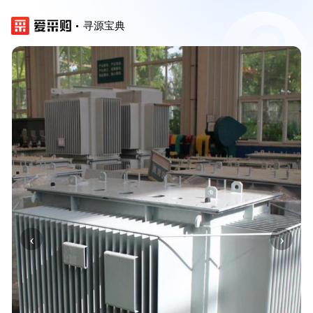
寻源宝典
‹
›