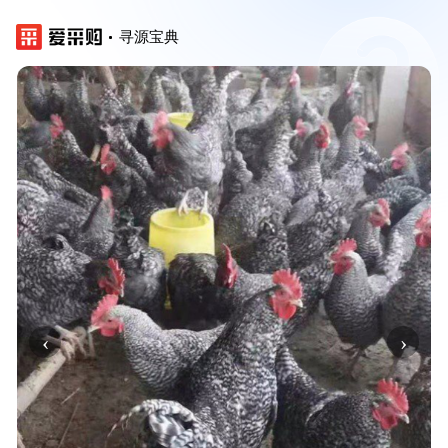
寻源宝典
‹
›