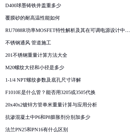
D400球墨铸铁井盖重多少
覆膜砂的耐高温性能如何
RU7088R功率MOSFET特性解析及其在可调电源设计中的
实践
不锈钢通风 管道施工
201不锈钢重量计算方法大全
M20螺纹大径和小径是多少
1-1/4 NPT螺纹参数及底孔尺寸详解
F1010E是什么管？能否用3205或3505代换
20x40x2镀锌方管单米重量计算与应用分析
抗渗混凝土中P6和P8膨胀剂分别加多少
法兰PN25和PN16有什么区别