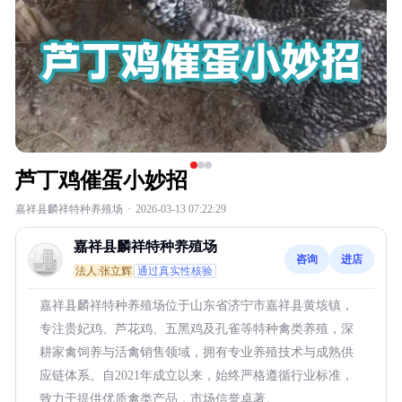
芦丁鸡催蛋小妙招
嘉祥县麟祥特种养殖场
·
2026-03-13 07:22:29
嘉祥县麟祥特种养殖场
咨询
进店
法人:张立辉
通过真实性核验
嘉祥县麟祥特种养殖场位于山东省济宁市嘉祥县黄垓镇，
专注贵妃鸡、芦花鸡、五黑鸡及孔雀等特种禽类养殖，深
耕家禽饲养与活禽销售领域，拥有专业养殖技术与成熟供
应链体系。自2021年成立以来，始终严格遵循行业标准，
致力于提供优质禽类产品，市场信誉卓著。