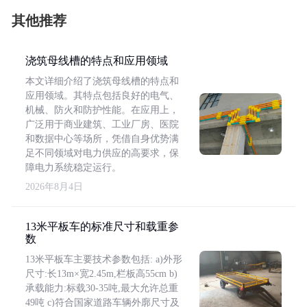
其他推荐
浇筑母线槽的特点和应用领域
本文详细介绍了浇筑母线槽的特点和
应用领域。其特点包括良好的电气、
机械、防火和防护性能。在应用上，
广泛用于商业建筑、工业厂房、医院
和数据中心等场所，凭借自身优势满
足不同领域对电力供应的高要求，保
障电力系统稳定运行。
2026年8月4日
13米平板车的标准尺寸和载重参
数
13米平板车主要技术参数包括: a)外形
尺寸:长13m×宽2.45m,栏板高55cm b)
承载能力:标载30-35吨,最大允许总重
49吨 c)符合国家道路车辆外廓尺寸及