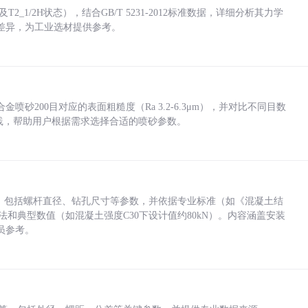
_1/2H状态），结合GB/T 5231-2012标准数据，详细分析其力学
差异，为工业选材提供参考。
砂200目对应的表面粗糙度（Ra 3.2-6.3μm），并对比不同目数
业实践，帮助用户根据需求选择合适的喷砂参数。
力，包括螺杆直径、钻孔尺寸等参数，并依据专业标准（如《混凝土结
方法和典型数值（如混凝土强度C30下设计值约80kN）。内容涵盖安装
员参考。