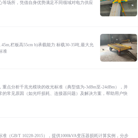
心等场所，凭借自身优势满足不同领域对电力供应
5m,栏板高55cm b)承载能力:标载30-35吨,最大允
标准
点分析千兆光模块的收光标准（典型值为-3dBm至-24dBm），并
常的常见原因（如光纤损耗、连接器问题）及解决方案，帮助用户快
/T 10228-2015），提供1000kVA变压器损耗计算实例，分步