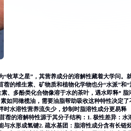
为“牧草之星”，其营养成分的溶解性藏着大学问。
苜蓿的维生素、矿物质和植物化学物也分“水派”和“
生素、多酚类化合物像溶于水的茶叶，遇水即释*
脂
卜素如同橄榄油，需要油脂帮助吸收这种特性决定了
拌时水溶性营养流失少，炒制时脂溶性成分更易释
花苜蓿的溶解特性源于其分子结构：1.
极性差异
：水
与水形成氢键2.
疏水基团
：脂溶性成分含有长链