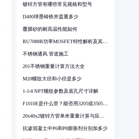
镀锌方管有哪些常见规格和型号
D400球墨铸铁井盖重多少
覆膜砂的耐高温性能如何
RU7088R功率MOSFET特性解析及其在
可调电源设计中的实践
不锈钢通风 管道施工
201不锈钢重量计算方法大全
M20螺纹大径和小径是多少
1-1/4 NPT螺纹参数及底孔尺寸详解
F1010E是什么管？能否用3205或3505代
换
20x40x2镀锌方管单米重量计算与应用
分析
抗渗混凝土中P6和P8膨胀剂分别加多少