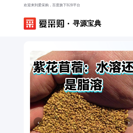
欢迎来到爱采购，百度旗下B2B平台
寻源宝典
‹
›