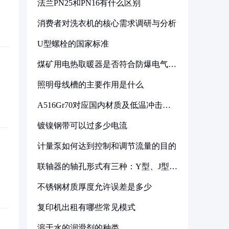
法兰PN25和PN16有什么区别
消费者对洗衣机的核心需求调研与分析
U型螺栓的国家标准
煤矿用电热取暖器是否符合防爆电气设
备标准
照明母线槽的主要作用是什么
A516Gr70对应国内材质及低温冲击要
求解析
镀镍钢带可以过多少电流
计量泵如何达到控制和调节流量的目的
联轴器的轴孔形式有三种：Y型、J型、
Z型
不锈钢材质厚度允许误差是多少
复印机出租有哪些常见模式
溶于水的润滑剂的种类