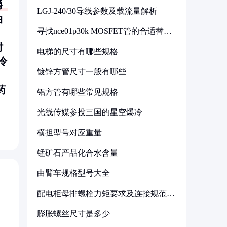
嚼
LGJ-240/30导线参数及载流量解析
油
寻找nce01p30k MOSFET管的合适替代
型号
时
电梯的尺寸有哪些规格
冷
镀锌方管尺寸一般有哪些
药
铝方管有哪些常见规格
光线传媒参投三国的星空爆冷
横担型号对应重量
锰矿石产品化合水含量
曲臂车规格型号大全
配电柜母排螺栓力矩要求及连接规范详
解
膨胀螺丝尺寸是多少