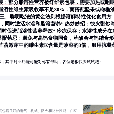
裹
：部分脂溶性营养被纤维素包裹，需要加热或咀
脂溶性维生素吸收率不足30%，而搭配坚果或橄榄
# 三、聪明吃法的黄金法则根据溶解特性优化食用方
汁，同时激活水溶和脂溶营养*
热炒妙招
：快火翻炒
同时促进脂溶性营养释放*
冷冻保存
：水溶性成分在
搭配禁忌
：避免与高钙食物同食，草酸会与钙结合形
苜蓿嫩芽中的维生素K含量是菠菜的3倍，服用抗凝
考，其中对比功能可能对你有帮助，各位老板快去试试吧～
点包括良好的电气、机械、防火和防护性能。在应