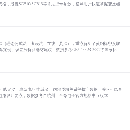
，涵盖SCB10/SCB13等常见型号参数，指导用户快速掌握变压器
法（理论公式法、查表法、在线工具法），重点解析了黄铜棒密度取
计算案例、误差分析及选材建议，数据参考GB/T 4423-2007等国家标
括各引脚定义、典型电压/电流值、内部逻辑关系等核心数据，并附引脚参
电路设计要点，数据参考自杭州士兰微电子官方规格书（版本