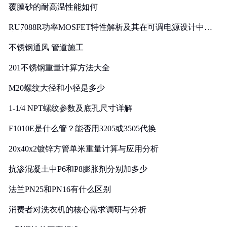
覆膜砂的耐高温性能如何
RU7088R功率MOSFET特性解析及其在可调电源设计中的
实践
不锈钢通风 管道施工
201不锈钢重量计算方法大全
M20螺纹大径和小径是多少
1-1/4 NPT螺纹参数及底孔尺寸详解
F1010E是什么管？能否用3205或3505代换
20x40x2镀锌方管单米重量计算与应用分析
抗渗混凝土中P6和P8膨胀剂分别加多少
法兰PN25和PN16有什么区别
消费者对洗衣机的核心需求调研与分析