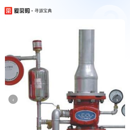
寻源宝典
‹
›