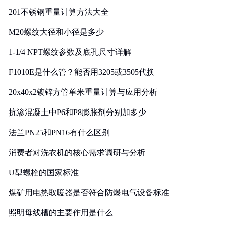
201不锈钢重量计算方法大全
M20螺纹大径和小径是多少
1-1/4 NPT螺纹参数及底孔尺寸详解
F1010E是什么管？能否用3205或3505代换
20x40x2镀锌方管单米重量计算与应用分析
抗渗混凝土中P6和P8膨胀剂分别加多少
法兰PN25和PN16有什么区别
消费者对洗衣机的核心需求调研与分析
U型螺栓的国家标准
煤矿用电热取暖器是否符合防爆电气设备标准
照明母线槽的主要作用是什么