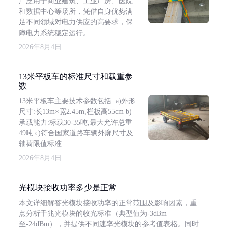
广泛用于商业建筑、工业厂房、医院
和数据中心等场所，凭借自身优势满
足不同领域对电力供应的高要求，保
障电力系统稳定运行。
2026年8月4日
13米平板车的标准尺寸和载重参
数
13米平板车主要技术参数包括: a)外形
尺寸:长13m×宽2.45m,栏板高55cm b)
承载能力:标载30-35吨,最大允许总重
49吨 c)符合国家道路车辆外廓尺寸及
轴荷限值标准
2026年8月4日
光模块接收功率多少是正常
本文详细解答光模块接收功率的正常范围及影响因素，重
点分析千兆光模块的收光标准（典型值为-3dBm
至-24dBm），并提供不同速率光模块的参考值表格。同时