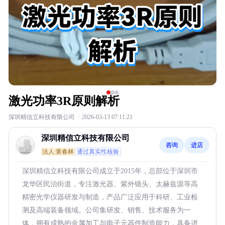
激光功率3R原则解析
深圳精信立科技有限公司
·
2026-03-13 07:11:21
深圳精信立科技有限公司
咨询
进店
法人:黄春林
通过真实性核验
深圳精信立科技有限公司成立于2015年，总部位于深圳市
龙华区民治街道，专注激光器、紫外镜头、太赫兹源等高
精密光学仪器研发与制造，产品广泛应用于科研、工业检
测及高端装备领域。公司集研发、销售、技术服务为一
体，拥有成熟的金属加工与电子元器件制造能力，具备进