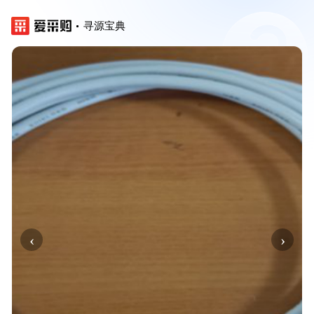
寻源宝典
‹
›