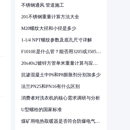
不锈钢通风 管道施工
201不锈钢重量计算方法大全
M20螺纹大径和小径是多少
1-1/4 NPT螺纹参数及底孔尺寸详解
F1010E是什么管？能否用3205或3505代
换
20x40x2镀锌方管单米重量计算与应用
分析
抗渗混凝土中P6和P8膨胀剂分别加多少
法兰PN25和PN16有什么区别
消费者对洗衣机的核心需求调研与分析
U型螺栓的国家标准
煤矿用电热取暖器是否符合防爆电气设
备标准