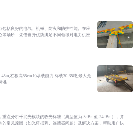
点包括良好的电气、机械、防火和防护性能。在应
心等场所，凭借自身优势满足不同领域对电力供应
5m,栏板高55cm b)承载能力:标载30-35吨,最大允
标准
点分析千兆光模块的收光标准（典型值为-3dBm至-24dBm），并
常的常见原因（如光纤损耗、连接器问题）及解决方案，帮助用户快