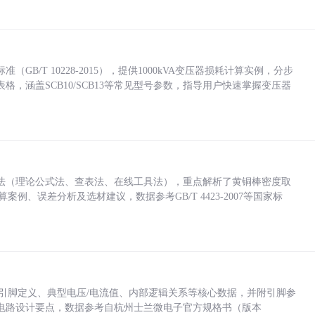
/T 10228-2015），提供1000kVA变压器损耗计算实例，分步
，涵盖SCB10/SCB13等常见型号参数，指导用户快速掌握变压器
法（理论公式法、查表法、在线工具法），重点解析了黄铜棒密度取
计算案例、误差分析及选材建议，数据参考GB/T 4423-2007等国家标
括各引脚定义、典型电压/电流值、内部逻辑关系等核心数据，并附引脚参
电路设计要点，数据参考自杭州士兰微电子官方规格书（版本