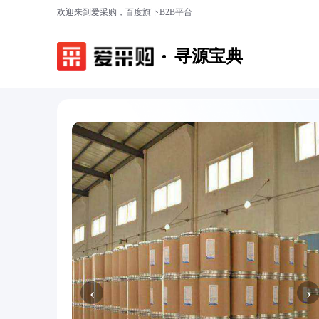
欢迎来到爱采购，百度旗下B2B平台
寻源宝典
‹
›