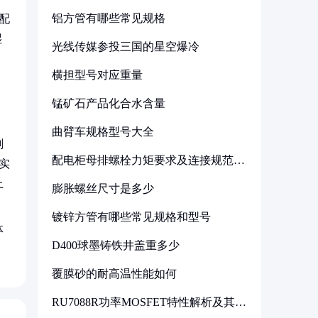
铝方管有哪些常见规格
配
湿
光线传媒参投三国的星空爆冷
横担型号对应重量
锰矿石产品化合水含量
曲臂车规格型号大全
剂
配电柜母排螺栓力矩要求及连接规范详
实
解
上
膨胀螺丝尺寸是多少
镀锌方管有哪些常见规格和型号
体
D400球墨铸铁井盖重多少
覆膜砂的耐高温性能如何
RU7088R功率MOSFET特性解析及其在
可调电源设计中的实践