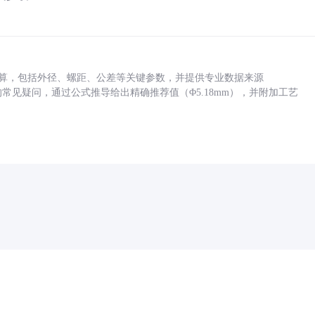
底孔计算，包括外径、螺距、公差等关键参数，并提供专业数据来源
孔尺寸的常见疑问，通过公式推导给出精确推荐值（Φ5.18mm），并附加工艺
药品医疗器械网络信息服务备案(京)网药械信息备字（2021）第00159号