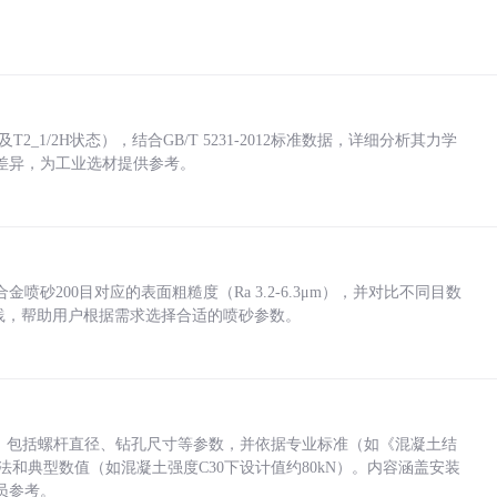
_1/2H状态），结合GB/T 5231-2012标准数据，详细分析其力学
差异，为工业选材提供参考。
砂200目对应的表面粗糙度（Ra 3.2-6.3μm），并对比不同目数
业实践，帮助用户根据需求选择合适的喷砂参数。
力，包括螺杆直径、钻孔尺寸等参数，并依据专业标准（如《混凝土结
方法和典型数值（如混凝土强度C30下设计值约80kN）。内容涵盖安装
员参考。