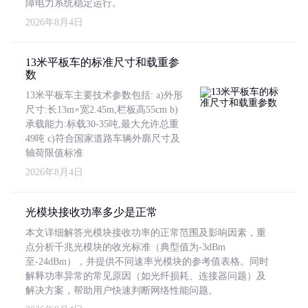
障电力系统稳定运行。
2026年8月4日
13米平板车的标准尺寸和载重参
数
13米平板车主要技术参数包括: a)外形
尺寸:长13m×宽2.45m,栏板高55cm b)
承载能力:标载30-35吨,最大允许总重
49吨 c)符合国家道路车辆外廓尺寸及
轴荷限值标准
2026年8月4日
光模块接收功率多少是正常
本文详细解答光模块接收功率的正常范围及影响因素，重
点分析千兆光模块的收光标准（典型值为-3dBm
至-24dBm），并提供不同速率光模块的参考值表格。同时
解释功率异常的常见原因（如光纤损耗、连接器问题）及
解决方案，帮助用户快速判断网络性能问题。