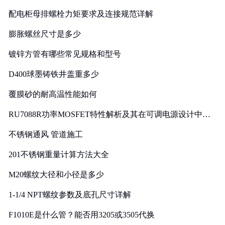
配电柜母排螺栓力矩要求及连接规范详解
膨胀螺丝尺寸是多少
镀锌方管有哪些常见规格和型号
D400球墨铸铁井盖重多少
覆膜砂的耐高温性能如何
RU7088R功率MOSFET特性解析及其在可调电源设计中的
实践
不锈钢通风 管道施工
201不锈钢重量计算方法大全
M20螺纹大径和小径是多少
1-1/4 NPT螺纹参数及底孔尺寸详解
F1010E是什么管？能否用3205或3505代换