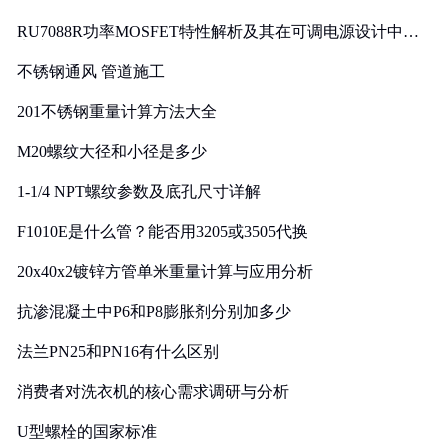
RU7088R功率MOSFET特性解析及其在可调电源设计中的
实践
不锈钢通风 管道施工
201不锈钢重量计算方法大全
M20螺纹大径和小径是多少
1-1/4 NPT螺纹参数及底孔尺寸详解
F1010E是什么管？能否用3205或3505代换
20x40x2镀锌方管单米重量计算与应用分析
抗渗混凝土中P6和P8膨胀剂分别加多少
法兰PN25和PN16有什么区别
消费者对洗衣机的核心需求调研与分析
U型螺栓的国家标准