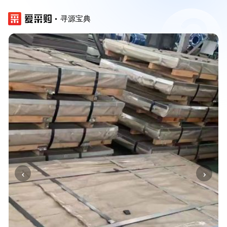
寻源宝典
‹
›