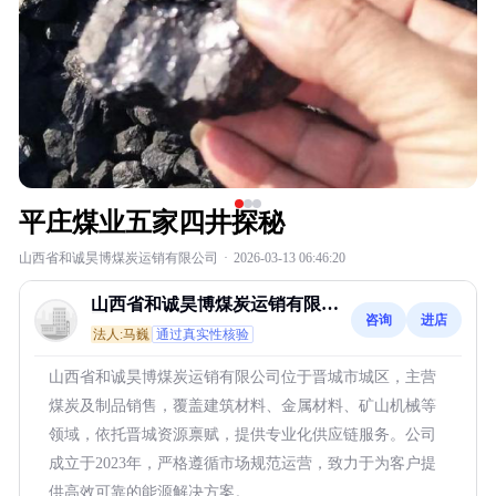
平庄煤业五家四井探秘
山西省和诚昊博煤炭运销有限公司
·
2026-03-13 06:46:20
山西省和诚昊博煤炭运销有限公
咨询
进店
司
法人:马巍
通过真实性核验
山西省和诚昊博煤炭运销有限公司位于晋城市城区，主营
煤炭及制品销售，覆盖建筑材料、金属材料、矿山机械等
领域，依托晋城资源禀赋，提供专业化供应链服务。公司
成立于2023年，严格遵循市场规范运营，致力于为客户提
供高效可靠的能源解决方案。