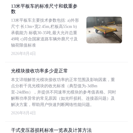
13米平板车的标准尺寸和载重参
数
13米平板车主要技术参数包括: a)外形
尺寸:长13m×宽2.45m,栏板高55cm b)
承载能力:标载30-35吨,最大允许总重
49吨 c)符合国家道路车辆外廓尺寸及
轴荷限值标准
2026年8月4日
光模块接收功率多少是正常
本文详细解答光模块接收功率的正常范围及影响因素，重
点分析千兆光模块的收光标准（典型值为-3dBm
至-24dBm），并提供不同速率光模块的参考值表格。同时
解释功率异常的常见原因（如光纤损耗、连接器问题）及
解决方案，帮助用户快速判断网络性能问题。
2026年8月4日
干式变压器损耗标准一览表及计算方法