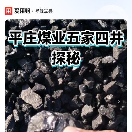
寻源宝典
‹
›