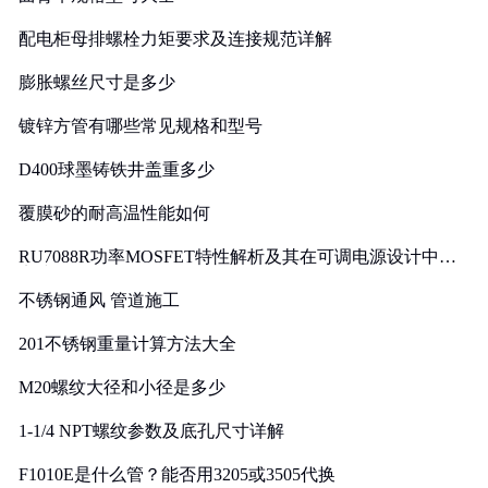
配电柜母排螺栓力矩要求及连接规范详解
膨胀螺丝尺寸是多少
镀锌方管有哪些常见规格和型号
D400球墨铸铁井盖重多少
覆膜砂的耐高温性能如何
RU7088R功率MOSFET特性解析及其在可调电源设计中的
实践
不锈钢通风 管道施工
201不锈钢重量计算方法大全
M20螺纹大径和小径是多少
1-1/4 NPT螺纹参数及底孔尺寸详解
F1010E是什么管？能否用3205或3505代换