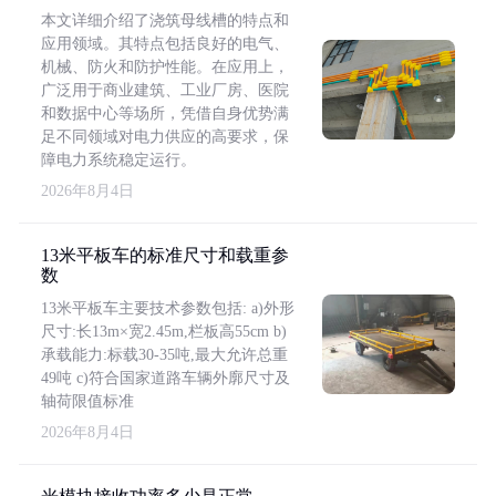
本文详细介绍了浇筑母线槽的特点和
应用领域。其特点包括良好的电气、
机械、防火和防护性能。在应用上，
广泛用于商业建筑、工业厂房、医院
和数据中心等场所，凭借自身优势满
足不同领域对电力供应的高要求，保
障电力系统稳定运行。
2026年8月4日
13米平板车的标准尺寸和载重参
数
13米平板车主要技术参数包括: a)外形
尺寸:长13m×宽2.45m,栏板高55cm b)
承载能力:标载30-35吨,最大允许总重
49吨 c)符合国家道路车辆外廓尺寸及
轴荷限值标准
2026年8月4日