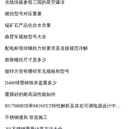
光线传媒参投三国的星空爆冷
横担型号对应重量
锰矿石产品化合水含量
曲臂车规格型号大全
配电柜母排螺栓力矩要求及连接规范详解
膨胀螺丝尺寸是多少
镀锌方管有哪些常见规格和型号
D400球墨铸铁井盖重多少
覆膜砂的耐高温性能如何
RU7088R功率MOSFET特性解析及其在可调电源设计中的
实践
不锈钢通风 管道施工
201不锈钢重量计算方法大全