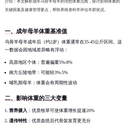
介绍：
本文解析成年乌骨羊母羊的理想体重范围，探讨影响体重的
关键因素及健康管理要点，帮助养殖者科学评估羊群状况。
一、成年母羊体重基准值
乌骨羊母羊成年后（约2岁）体重通常在35-45公斤区间。这
一数据会因地域差异略有浮动：
高原地区个体：普遍偏重5%-8%
南方丘陵地带：可能轻3%-5%
哺乳期母羊：体重会有周期性波动
二、影响体重的三大变量
营养摄入
：优质牧草可使体重增长提速20%
遗传特性
：优质血统后代骨架发育更充分