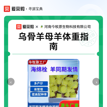
寻源宝典
‹
›