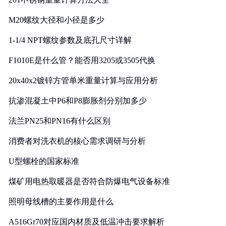
M20螺纹大径和小径是多少
1-1/4 NPT螺纹参数及底孔尺寸详解
F1010E是什么管？能否用3205或3505代换
20x40x2镀锌方管单米重量计算与应用分析
抗渗混凝土中P6和P8膨胀剂分别加多少
法兰PN25和PN16有什么区别
消费者对洗衣机的核心需求调研与分析
U型螺栓的国家标准
煤矿用电热取暖器是否符合防爆电气设备标准
照明母线槽的主要作用是什么
A516Gr70对应国内材质及低温冲击要求解析