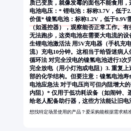
质已变质，就像发霉的面包不能食用，
电池电压：* 锂电池：标称3.7V，低于2
价值* 镍氢电池：标称1.2V，低于0.9
（如遥控器），观察能否正常工作。有
无法跑步，这类电池在需要大电流的设备
生
锂电池激活法
用5V充电器（手机充电器
流）充电10分钟。这相当于给昏迷病
循环法
对完全没电的镍氢电池进行3次完整
完全放电（用小灯泡或电阻）3. 重复
部的化学结构。但要注意：镍氢电池寿命约
电池应急法
对于电压尚可但内阻增大的
内阻）* 仅用于低功耗设备（如闹钟、
给老人配备助行器，这些方法能让旧电
想找特定场景使用的产品？爱采购能根据需求精