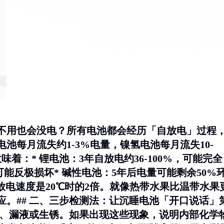
不用也会没电？所有电池都会经历「自放电」过程
池每月流失约1-3%电量，镍氢电池每月流失10-
着：* 锂电池：3年自放电约36-100%，可能完全
，可能反极损坏* 碱性电池：5年后电量可能剩余50%
放电速度是20℃时的2倍。就像热带水果比温带水果
。## 二、三步检测法：让沉睡电池「开口说话」
、漏液或生锈。如果出现这些现象，说明内部化学