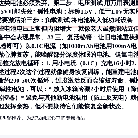
这类电池必须丢弃。
第二步：电压测试
用万用表测
.5V可能失效* 碱性电池：标称1.5V，低于1.0V无实
V需要激活
第三步：负载测试
将电池装入低功耗设备
些电池电压正常但内阻增大，就像老人虽然能站立
中会表现异常。## 三、复活秘籍：让旧电池重获
即可）以0.1C电流（如1000mAh电池用100mA电
人做心肺复苏，能唤醒部分深度休眠的电池。
镍氢电
充放电循环：1. 用小电流（0.1C）充电16小时2.
上述过程2次这个过程就像健身恢复训练，能重建电池
200-500次循环，过度激活反而会缩短寿命。
碱
碱性电池，可以：* 放入冰箱冷藏2小时后使用（降
遥控器）* 避免与其他新电池混用（防止反充电）就
池发挥余热，但不要期待它们能恢复全新状态。
准匹配推荐。为您找到您心中的专属商品