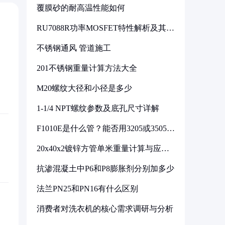
覆膜砂的耐高温性能如何
RU7088R功率MOSFET特性解析及其在
可调电源设计中的实践
不锈钢通风 管道施工
201不锈钢重量计算方法大全
M20螺纹大径和小径是多少
1-1/4 NPT螺纹参数及底孔尺寸详解
F1010E是什么管？能否用3205或3505代
换
20x40x2镀锌方管单米重量计算与应用
分析
抗渗混凝土中P6和P8膨胀剂分别加多少
法兰PN25和PN16有什么区别
消费者对洗衣机的核心需求调研与分析