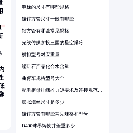
量
电梯的尺寸有哪些规格
用
镀锌方管尺寸一般有哪些
但
铝方管有哪些常见规格
新
光线传媒参投三国的星空爆冷
池
横担型号对应重量
锰矿石产品化合水含量
内
性
曲臂车规格型号大全
低
配电柜母排螺栓力矩要求及连接规范详
像
解
膨胀螺丝尺寸是多少
镀锌方管有哪些常见规格和型号
D400球墨铸铁井盖重多少