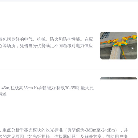
点包括良好的电气、机械、防火和防护性能。在应
心等场所，凭借自身优势满足不同领域对电力供应
5m,栏板高55cm b)承载能力:标载30-35吨,最大允
标准
点分析千兆光模块的收光标准（典型值为-3dBm至-24dBm），并
常的常见原因（如光纤损耗、连接器问题）及解决方案，帮助用户快