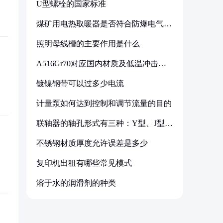
U型螺栓的国家标准
煤矿用电热取暖器是否符合防爆电气设
备标准
照明母线槽的主要作用是什么
A516Gr70对应国内材质及低温冲击要
求解析
镀镍钢带可以过多少电流
计量泵如何达到控制和调节流量的目的
联轴器的轴孔形式有三种：Y型、J型、
Z型
不锈钢材质厚度允许误差是多少
复印机出租有哪些常见模式
溶于水的润滑剂的种类