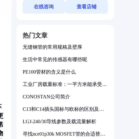
在线咨询
查看店铺
热门文章
无缝钢管的常用规格及壁厚
生活中常见的传感器有哪些呢
PE100管材的含义是什么
，
工业厂房载重标准：一平方米能承受多
少公斤
CONOSTAN公司简介
环
C13和C14插头国标与欧标的区别及其
标准解析
更
LGJ-240/30导线参数及载流量解析
第
物
寻找nce01p30k MOSFET管的合适替代
型号