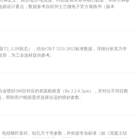
括各引脚定义、典型电压/电流值、内部逻辑关系等核心数据，并附引脚参
电路设计要点，数据参考自杭州士兰微电子官方规格书（版本
_1/2H状态），结合GB/T 5231-2012标准数据，详细分析其力学
差异，为工业选材提供参考。
砂200目对应的表面粗糙度（Ra 3.2-6.3μm），并对比不同目数
业实践，帮助用户根据需求选择合适的喷砂参数。
力，包括螺杆直径、钻孔尺寸等参数，并依据专业标准（如《混凝土结