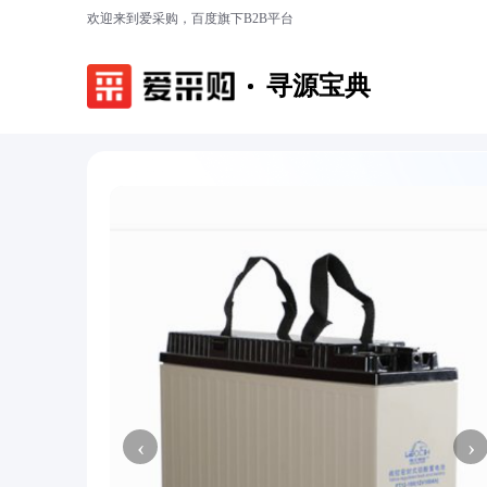
欢迎来到爱采购，百度旗下B2B平台
寻源宝典
‹
›