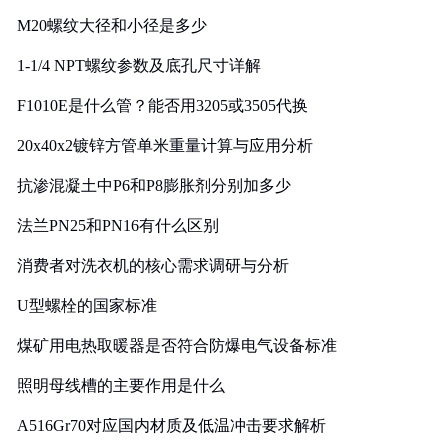
M20螺纹大径和小径是多少
1-1/4 NPT螺纹参数及底孔尺寸详解
F1010E是什么管？能否用3205或3505代换
20x40x2镀锌方管单米重量计算与应用分析
抗渗混凝土中P6和P8膨胀剂分别加多少
法兰PN25和PN16有什么区别
消费者对洗衣机的核心需求调研与分析
U型螺栓的国家标准
煤矿用电热取暖器是否符合防爆电气设备标准
照明母线槽的主要作用是什么
A516Gr70对应国内材质及低温冲击要求解析