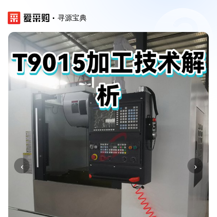
寻源宝典
‹
›