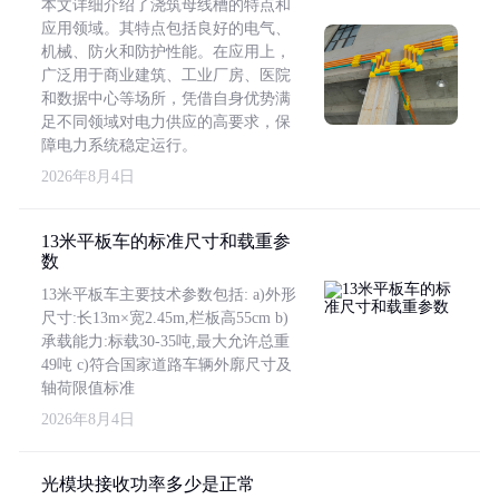
本文详细介绍了浇筑母线槽的特点和
应用领域。其特点包括良好的电气、
机械、防火和防护性能。在应用上，
广泛用于商业建筑、工业厂房、医院
和数据中心等场所，凭借自身优势满
足不同领域对电力供应的高要求，保
障电力系统稳定运行。
2026年8月4日
13米平板车的标准尺寸和载重参
数
13米平板车主要技术参数包括: a)外形
尺寸:长13m×宽2.45m,栏板高55cm b)
承载能力:标载30-35吨,最大允许总重
49吨 c)符合国家道路车辆外廓尺寸及
轴荷限值标准
2026年8月4日
光模块接收功率多少是正常