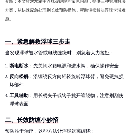
介绍：
本文针对水箱中浮球被缠绕的常见问题，提供三种实用解决
方案，从快速应急处理到长效预防措施，帮助轻松解决浮球卡滞难
题。
一、紧急解救浮球三步走
当发现浮球被水管或电线缠绕时，别急着大力拉扯：
断电断水
：先关闭水箱电源和进水阀，确保操作安全
反向松解
：沿缠绕反方向轻轻旋转浮球臂，避免硬拽损
坏部件
工具辅助
：用长柄夹子或钩子挑开缠绕物，注意别刮伤
浮球表面
二、长效防缠小妙招
预防胜于治疗，这些方法让浮球远离缠绕：