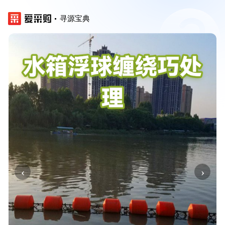
寻源宝典
‹
›