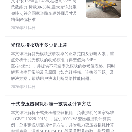
尺寸:长13m×宽2.45m,栏板高55cm b)
承载能力:标载30-35吨,最大允许总重
49吨 c)符合国家道路车辆外廓尺寸及
轴荷限值标准
2026年8月4日
光模块接收功率多少是正常
本文详细解答光模块接收功率的正常范围及影响因素，重
点分析千兆光模块的收光标准（典型值为-3dBm
至-24dBm），并提供不同速率光模块的参考值表格。同时
解释功率异常的常见原因（如光纤损耗、连接器问题）及
解决方案，帮助用户快速判断网络性能问题。
2026年8月4日
干式变压器损耗标准一览表及计算方法
本文详细解析干式变压器空载损耗、负载损耗的国家标准
（GB/T 10228-2015），提供1000kVA变压器损耗计算实
例，分步骤说明变损计算方法，并附电力变压器损耗计算
实例表格，涵盖SCB10/SCB13等常见型号参数，指导用户