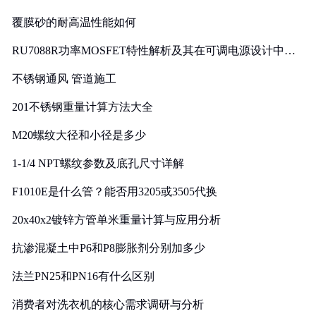
覆膜砂的耐高温性能如何
RU7088R功率MOSFET特性解析及其在可调电源设计中的
实践
不锈钢通风 管道施工
201不锈钢重量计算方法大全
M20螺纹大径和小径是多少
1-1/4 NPT螺纹参数及底孔尺寸详解
F1010E是什么管？能否用3205或3505代换
20x40x2镀锌方管单米重量计算与应用分析
抗渗混凝土中P6和P8膨胀剂分别加多少
法兰PN25和PN16有什么区别
消费者对洗衣机的核心需求调研与分析