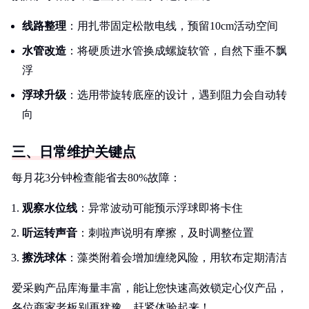
线路整理
：用扎带固定松散电线，预留10cm活动空间
水管改造
：将硬质进水管换成螺旋软管，自然下垂不飘
浮
浮球升级
：选用带旋转底座的设计，遇到阻力会自动转
向
三、日常维护关键点
每月花3分钟检查能省去80%故障：
观察水位线
：异常波动可能预示浮球即将卡住
听运转声音
：刺啦声说明有摩擦，及时调整位置
擦洗球体
：藻类附着会增加缠绕风险，用软布定期清洁
爱采购产品库海量丰富，能让您快速高效锁定心仪产品，
各位商家老板别再犹豫，赶紧体验起来！