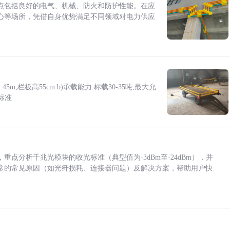
点包括良好的电气、机械、防火和防护性能。在应
心等场所，凭借自身优势满足不同领域对电力供应
5m,栏板高55cm b)承载能力:标载30-35吨,最大允
标准
点分析千兆光模块的收光标准（典型值为-3dBm至-24dBm），并
常的常见原因（如光纤损耗、连接器问题）及解决方案，帮助用户快