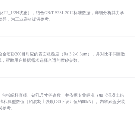
_1/2H状态），结合GB/T 5231-2012标准数据，详细分析其力学
差异，为工业选材提供参考。
砂200目对应的表面粗糙度（Ra 3.2-6.3μm），并对比不同目数
业实践，帮助用户根据需求选择合适的喷砂参数。
力，包括螺杆直径、钻孔尺寸等参数，并依据专业标准（如《混凝土结
方法和典型数值（如混凝土强度C30下设计值约80kN）。内容涵盖安装
员参考。