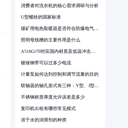
消费者对洗衣机的核心需求调研与分析
U型螺栓的国家标准
煤矿用电热取暖器是否符合防爆电气设
备标准
照明母线槽的主要作用是什么
A516Gr70对应国内材质及低温冲击要
求解析
镀镍钢带可以过多少电流
计量泵如何达到控制和调节流量的目的
联轴器的轴孔形式有三种：Y型、J型、
Z型
不锈钢材质厚度允许误差是多少
复印机出租有哪些常见模式
溶于水的润滑剂的种类