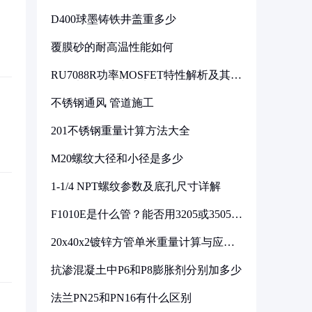
D400球墨铸铁井盖重多少
覆膜砂的耐高温性能如何
RU7088R功率MOSFET特性解析及其在
可调电源设计中的实践
不锈钢通风 管道施工
201不锈钢重量计算方法大全
M20螺纹大径和小径是多少
1-1/4 NPT螺纹参数及底孔尺寸详解
F1010E是什么管？能否用3205或3505代
换
20x40x2镀锌方管单米重量计算与应用
分析
抗渗混凝土中P6和P8膨胀剂分别加多少
法兰PN25和PN16有什么区别