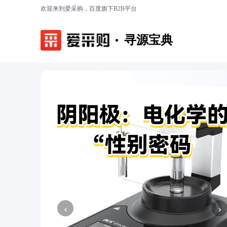
欢迎来到爱采购，百度旗下B2B平台
寻源宝典
‹
›