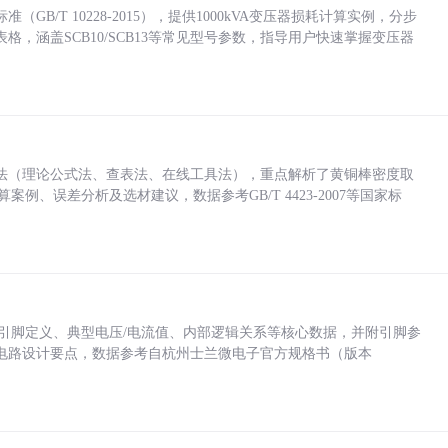
/T 10228-2015），提供1000kVA变压器损耗计算实例，分步
，涵盖SCB10/SCB13等常见型号参数，指导用户快速掌握变压器
法（理论公式法、查表法、在线工具法），重点解析了黄铜棒密度取
计算案例、误差分析及选材建议，数据参考GB/T 4423-2007等国家标
括各引脚定义、典型电压/电流值、内部逻辑关系等核心数据，并附引脚参
电路设计要点，数据参考自杭州士兰微电子官方规格书（版本