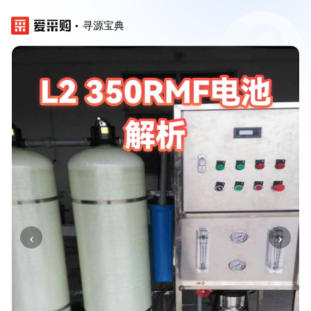
寻源宝典
‹
›