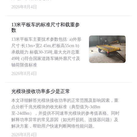
2026年8月4日
13米平板车的标准尺寸和载重参
数
13米平板车主要技术参数包括: a)外形
尺寸:长13m×宽2.45m,栏板高55cm b)
承载能力:标载30-35吨,最大允许总重
49吨 c)符合国家道路车辆外廓尺寸及
轴荷限值标准
2026年8月4日
光模块接收功率多少是正常
本文详细解答光模块接收功率的正常范围及影响因素，重
点分析千兆光模块的收光标准（典型值为-3dBm
至-24dBm），并提供不同速率光模块的参考值表格。同时
解释功率异常的常见原因（如光纤损耗、连接器问题）及
解决方案，帮助用户快速判断网络性能问题。
2026年8月4日