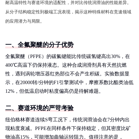
耐高温特性与赛道环境的适配性，并对比传统润滑油的性能差异。
从分子结构稳定性到极端工况表现，揭示这种特殊材料在竞速领域
的应用潜力与局限。
一、全氟聚醚的分子优势
全氟聚醚（PFPE）的碳氟键能比传统碳氢键高出30%，在
400℃高温下仍保持液态。这种合成润滑剂具有天然抗燃
性，遇到涡轮增压器红热部位不会产生积碳。实验数据显
示，在20000转/分钟的F1引擎测试中，摩擦系数比酯类油低
12%，但低温启动时粘度偏高仍是待解难题。
二、赛道环境的严苛考验
纽伯格林赛道连续S弯工况下，传统润滑油会在7分钟内出
现粘度衰减。PFPE在同样条件下保持稳定，但其密度比矿
物油高15%，可能增加曲轴运转阻力。值得注意的是，