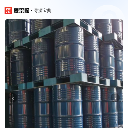
寻源宝典
‹
›