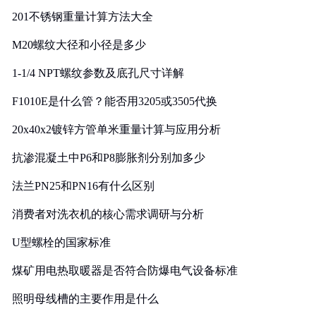
201不锈钢重量计算方法大全
M20螺纹大径和小径是多少
1-1/4 NPT螺纹参数及底孔尺寸详解
F1010E是什么管？能否用3205或3505代换
20x40x2镀锌方管单米重量计算与应用分析
抗渗混凝土中P6和P8膨胀剂分别加多少
法兰PN25和PN16有什么区别
消费者对洗衣机的核心需求调研与分析
U型螺栓的国家标准
煤矿用电热取暖器是否符合防爆电气设备标准
照明母线槽的主要作用是什么