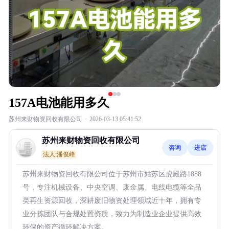
157A电池能用多久
苏州来财物资回收有限公司
·
2026-03-13 05:41:52
苏州来财物资回收有限公司
咨询
进店
法人:潘俊峰
苏州来财物资回收有限公司位于苏州市姑苏区虎殿路1888
号，专注机械设备、中央空调、废金属、电线电缆等全品
类再生资源回收，深耕废旧物资处理领域近十年，拥有专
业分拣团队与合规处置资质，致力为制造业企业提供高效
环保的资产循环解决方案。