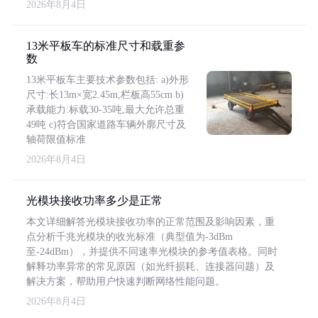
2026年8月4日
13米平板车的标准尺寸和载重参
数
13米平板车主要技术参数包括: a)外形
尺寸:长13m×宽2.45m,栏板高55cm b)
承载能力:标载30-35吨,最大允许总重
49吨 c)符合国家道路车辆外廓尺寸及
轴荷限值标准
2026年8月4日
光模块接收功率多少是正常
本文详细解答光模块接收功率的正常范围及影响因素，重
点分析千兆光模块的收光标准（典型值为-3dBm
至-24dBm），并提供不同速率光模块的参考值表格。同时
解释功率异常的常见原因（如光纤损耗、连接器问题）及
解决方案，帮助用户快速判断网络性能问题。
2026年8月4日