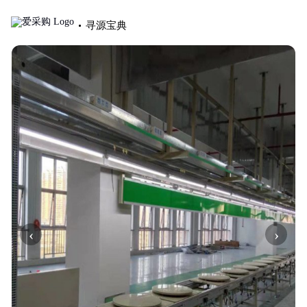
寻源宝典
‹
›