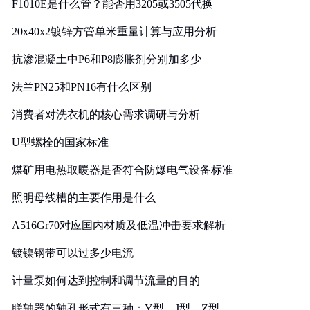
F1010E是什么管？能否用3205或3505代换
20x40x2镀锌方管单米重量计算与应用分析
抗渗混凝土中P6和P8膨胀剂分别加多少
法兰PN25和PN16有什么区别
消费者对洗衣机的核心需求调研与分析
U型螺栓的国家标准
煤矿用电热取暖器是否符合防爆电气设备标准
照明母线槽的主要作用是什么
A516Gr70对应国内材质及低温冲击要求解析
镀镍钢带可以过多少电流
计量泵如何达到控制和调节流量的目的
联轴器的轴孔形式有三种：Y型、J型、Z型