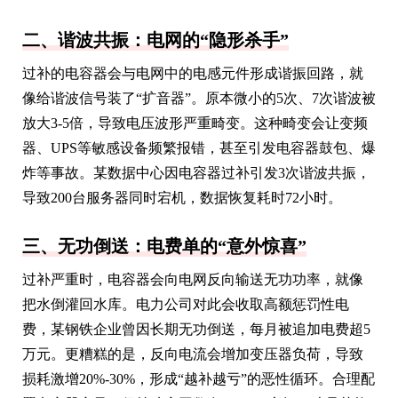
二、谐波共振：电网的“隐形杀手”
过补的电容器会与电网中的电感元件形成谐振回路，就
像给谐波信号装了“扩音器”。原本微小的5次、7次谐波被
放大3-5倍，导致电压波形严重畸变。这种畸变会让变频
器、UPS等敏感设备频繁报错，甚至引发电容器鼓包、爆
炸等事故。某数据中心因电容器过补引发3次谐波共振，
导致200台服务器同时宕机，数据恢复耗时72小时。
三、无功倒送：电费单的“意外惊喜”
过补严重时，电容器会向电网反向输送无功功率，就像
把水倒灌回水库。电力公司对此会收取高额惩罚性电
费，某钢铁企业曾因长期无功倒送，每月被追加电费超5
万元。更糟糕的是，反向电流会增加变压器负荷，导致
损耗激增20%-30%，形成“越补越亏”的恶性循环。合理配