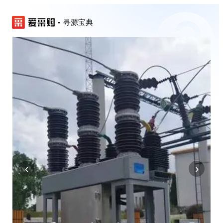
寻源宝典
‹
›