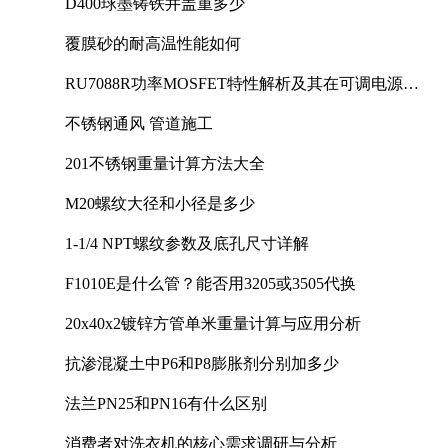
D400球墨铸铁井盖重多少
覆膜砂的耐高温性能如何
RU7088R功率MOSFET特性解析及其在可调电源设
计中的实践
不锈钢通风 管道施工
201不锈钢重量计算方法大全
M20螺纹大径和小径是多少
1-1/4 NPT螺纹参数及底孔尺寸详解
F1010E是什么管？能否用3205或3505代换
20x40x2镀锌方管单米重量计算与应用分析
抗渗混凝土中P6和P8膨胀剂分别加多少
法兰PN25和PN16有什么区别
消费者对洗衣机的核心需求调研与分析