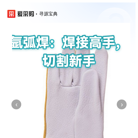
寻源宝典
‹
›