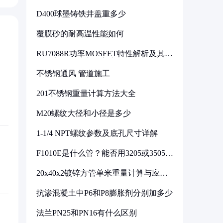
D400球墨铸铁井盖重多少
覆膜砂的耐高温性能如何
RU7088R功率MOSFET特性解析及其在
可调电源设计中的实践
不锈钢通风 管道施工
201不锈钢重量计算方法大全
M20螺纹大径和小径是多少
1-1/4 NPT螺纹参数及底孔尺寸详解
F1010E是什么管？能否用3205或3505代
换
20x40x2镀锌方管单米重量计算与应用
分析
抗渗混凝土中P6和P8膨胀剂分别加多少
法兰PN25和PN16有什么区别