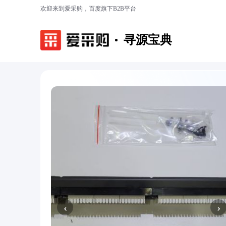
欢迎来到爱采购，百度旗下B2B平台
寻源宝典
‹
›