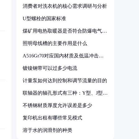
消费者对洗衣机的核心需求调研与分析
U型螺栓的国家标准
煤矿用电热取暖器是否符合防爆电气设
备标准
照明母线槽的主要作用是什么
A516Gr70对应国内材质及低温冲击要
求解析
镀镍钢带可以过多少电流
计量泵如何达到控制和调节流量的目的
联轴器的轴孔形式有三种：Y型、J型、
Z型
不锈钢材质厚度允许误差是多少
复印机出租有哪些常见模式
溶于水的润滑剂的种类