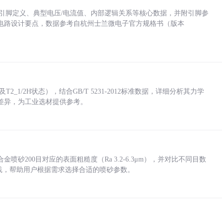
括各引脚定义、典型电压/电流值、内部逻辑关系等核心数据，并附引脚参
电路设计要点，数据参考自杭州士兰微电子官方规格书（版本
_1/2H状态），结合GB/T 5231-2012标准数据，详细分析其力学
差异，为工业选材提供参考。
砂200目对应的表面粗糙度（Ra 3.2-6.3μm），并对比不同目数
业实践，帮助用户根据需求选择合适的喷砂参数。