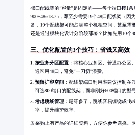
48口配线架的“容量”是固定的——每个端口接1
900÷48≈18.75，即至少需要19个48口配
备，19个配线架可能占满整个机柜空间，甚至需
还是通过模块化设计分阶段部署？比如先用10个
三、优化配置的3个技巧：省钱又高效
按业务分区配置
：将核心业务区、普通办公区、
通区用48口，避免“一刀切”浪费。
预留扩容空间
：配线架端口利用率建议控制在70%
可选800端口的配线架，而非刚好600端口的型
考虑跳线管理
：尾纤多了，跳线容易缠绕成“蜘
率，提升维护效率。
爱采购上有产品的详细资料，方便你参考选择。