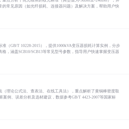
点分析千兆光模块的收光标准（典型值为-3dBm至-24dBm），并
常的常见原因（如光纤损耗、连接器问题）及解决方案，帮助用户快
/T 10228-2015），提供1000kVA变压器损耗计算实例，分步
，涵盖SCB10/SCB13等常见型号参数，指导用户快速掌握变压器
法（理论公式法、查表法、在线工具法），重点解析了黄铜棒密度取
计算案例、误差分析及选材建议，数据参考GB/T 4423-2007等国家标