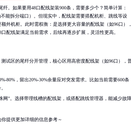
条尾纤。如果要用48口配线架装900条，需要多少个？简单计算：
线架（因为不能拆分端口）。但现实中，配线架需要搭配机柜、跳线等设
要额外机柜。此时需权衡：是选择更大容量的配线架（如96口）
48口配线架满足当前需求，后续再逐步扩展，灵活性更高。
测试区的尾纤分开管理，核心区用高密度配线架（如96口），
-80%，留出20%-30%余量应对突发需求。比如当前需要600条
号。
蛛网”。选择带理线槽的配线架，或搭配跳线管理器，能减少故
为你提供更加详细的信息参考～