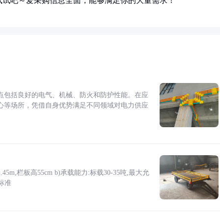
试试吧～爱采购信息全面，能够满足你的大量需求！
点包括良好的电气、机械、防火和防护性能。在应
心等场所，凭借自身优势满足不同领域对电力供应
5m,栏板高55cm b)承载能力:标载30-35吨,最大允
标准