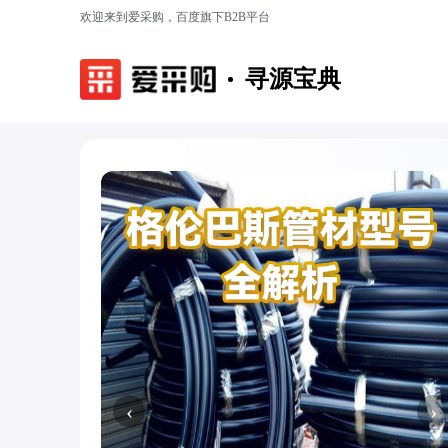
欢迎来到爱采购，百度旗下B2B平台
寻源宝典
‹
›