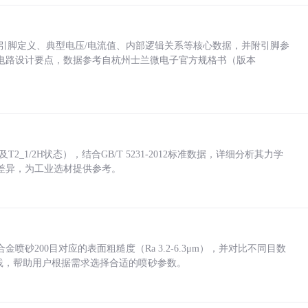
括各引脚定义、典型电压/电流值、内部逻辑关系等核心数据，并附引脚参
电路设计要点，数据参考自杭州士兰微电子官方规格书（版本
_1/2H状态），结合GB/T 5231-2012标准数据，详细分析其力学
差异，为工业选材提供参考。
砂200目对应的表面粗糙度（Ra 3.2-6.3μm），并对比不同目数
业实践，帮助用户根据需求选择合适的喷砂参数。