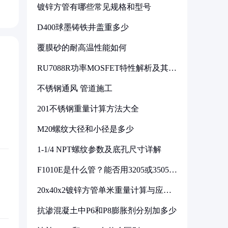
镀锌方管有哪些常见规格和型号
D400球墨铸铁井盖重多少
覆膜砂的耐高温性能如何
RU7088R功率MOSFET特性解析及其在
可调电源设计中的实践
不锈钢通风 管道施工
201不锈钢重量计算方法大全
M20螺纹大径和小径是多少
1-1/4 NPT螺纹参数及底孔尺寸详解
F1010E是什么管？能否用3205或3505代
换
20x40x2镀锌方管单米重量计算与应用
分析
抗渗混凝土中P6和P8膨胀剂分别加多少