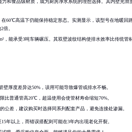
a的抗压能力和食品级材质，成为厨房净水系统的理想选择。其内壁光滑
艺，在60℃高温下仍能保持稳定形态。实测显示，该型号在地暖回
的2倍。
kN/m²，能承受3吨车辆碾压。其双壁波纹结构使排水效率比传统管
管壁厚度差异达50%，误用可能导致爆管或排水不畅。
限比普通管高20℃，超温使用会使管材寿命缩短70%。
mm的公差，建议购买时选择同系列配套产品，避免连接处渗漏。
15年以上，而错误搭配则可能在3年内出现老化开裂。