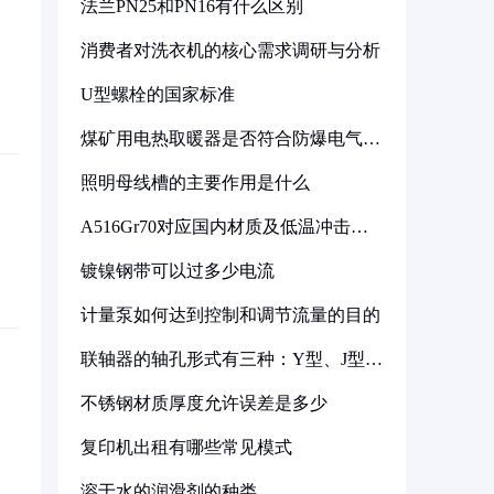
法兰PN25和PN16有什么区别
消费者对洗衣机的核心需求调研与分析
U型螺栓的国家标准
煤矿用电热取暖器是否符合防爆电气设
备标准
照明母线槽的主要作用是什么
A516Gr70对应国内材质及低温冲击要
求解析
镀镍钢带可以过多少电流
计量泵如何达到控制和调节流量的目的
联轴器的轴孔形式有三种：Y型、J型、
Z型
不锈钢材质厚度允许误差是多少
复印机出租有哪些常见模式
溶于水的润滑剂的种类