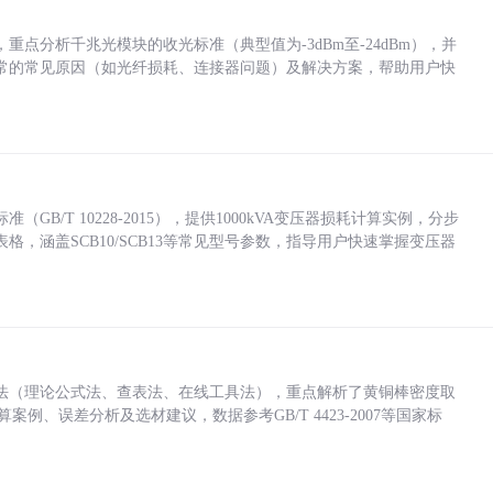
点分析千兆光模块的收光标准（典型值为-3dBm至-24dBm），并
常的常见原因（如光纤损耗、连接器问题）及解决方案，帮助用户快
/T 10228-2015），提供1000kVA变压器损耗计算实例，分步
，涵盖SCB10/SCB13等常见型号参数，指导用户快速掌握变压器
法（理论公式法、查表法、在线工具法），重点解析了黄铜棒密度取
计算案例、误差分析及选材建议，数据参考GB/T 4423-2007等国家标