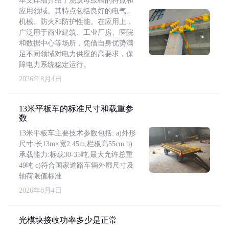
本文详细介绍了浇筑母线槽的特点和
应用领域。其特点包括良好的电气、
机械、防火和防护性能。在应用上，
广泛用于商业建筑、工业厂房、医院
和数据中心等场所，凭借自身优势满
足不同领域对电力供应的高要求，保
障电力系统稳定运行。
2026年8月4日
13米平板车的标准尺寸和载重参
数
13米平板车主要技术参数包括: a)外形
尺寸:长13m×宽2.45m,栏板高55cm b)
承载能力:标载30-35吨,最大允许总重
49吨 c)符合国家道路车辆外廓尺寸及
轴荷限值标准
2026年8月4日
光模块接收功率多少是正常