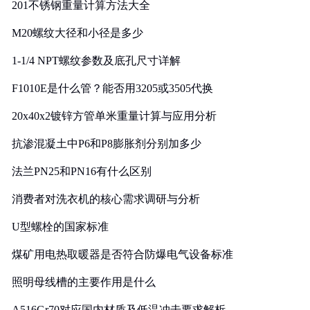
201不锈钢重量计算方法大全
M20螺纹大径和小径是多少
1-1/4 NPT螺纹参数及底孔尺寸详解
F1010E是什么管？能否用3205或3505代换
20x40x2镀锌方管单米重量计算与应用分析
抗渗混凝土中P6和P8膨胀剂分别加多少
法兰PN25和PN16有什么区别
消费者对洗衣机的核心需求调研与分析
U型螺栓的国家标准
煤矿用电热取暖器是否符合防爆电气设备标准
照明母线槽的主要作用是什么
A516Gr70对应国内材质及低温冲击要求解析