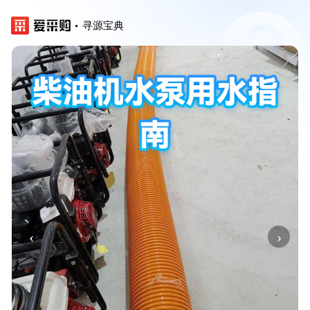
寻源宝典
‹
›