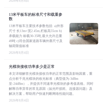
2026年8月4日
13米平板车的标准尺寸和载重参
数
13米平板车主要技术参数包括: a)外形
尺寸:长13m×宽2.45m,栏板高55cm b)
承载能力:标载30-35吨,最大允许总重
49吨 c)符合国家道路车辆外廓尺寸及
轴荷限值标准
2026年8月4日
光模块接收功率多少是正常
本文详细解答光模块接收功率的正常范围及影响因素，重
点分析千兆光模块的收光标准（典型值为-3dBm
至-24dBm），并提供不同速率光模块的参考值表格。同时
解释功率异常的常见原因（如光纤损耗、连接器问题）及
解决方案，帮助用户快速判断网络性能问题。
2026年8月4日