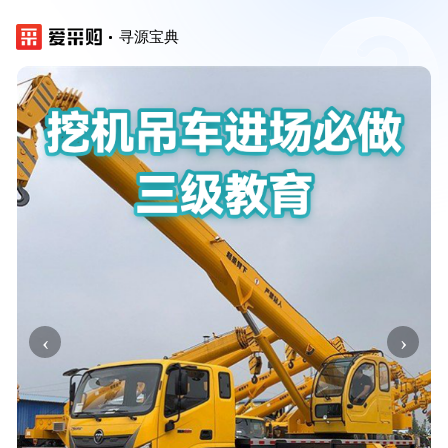
寻源宝典
‹
›