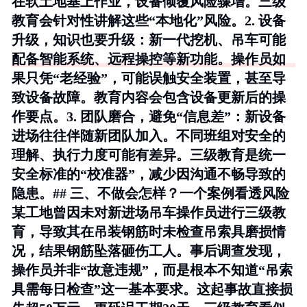
在软土地基上作业，设备倾覆风险骤增。三级
教育会针对性讲解这些“本地化”风险。2.
设备
升级，知识也要升级
：新一代挖机、吊车可能
配备智能系统、远程操控等新功能。操作员如
果只凭“老经验”，可能误触安全装置，甚至导
致设备故障。教育内容会包含设备更新后的操
作要点。3.
团队磨合，避免“信息差”
：新设备
进场往往伴随新团队加入。不同班组对安全的
理解、执行力度可能有差异。三级教育是统一
安全标准的“校准器”，减少因沟通不畅导致的
隐患。## 三、不做会怎样？一个案例看透风险
某工地曾因未对新进场吊车操作员进行三级教
育，导致其在吊装钢筋时未检查吊索具磨损情
况，结果钢筋坠落砸伤工人。事后调查发现，
操作员并非“故意违规”，而是根本不知道“吊索
具需每日检查”这一基本要求。这起事故直接损