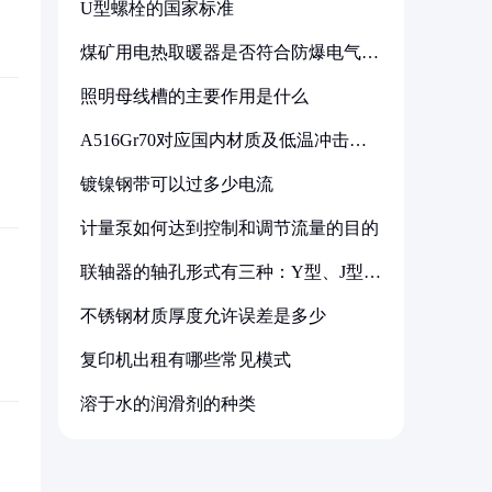
U型螺栓的国家标准
煤矿用电热取暖器是否符合防爆电气设
备标准
照明母线槽的主要作用是什么
A516Gr70对应国内材质及低温冲击要
求解析
镀镍钢带可以过多少电流
计量泵如何达到控制和调节流量的目的
联轴器的轴孔形式有三种：Y型、J型、
Z型
不锈钢材质厚度允许误差是多少
复印机出租有哪些常见模式
溶于水的润滑剂的种类