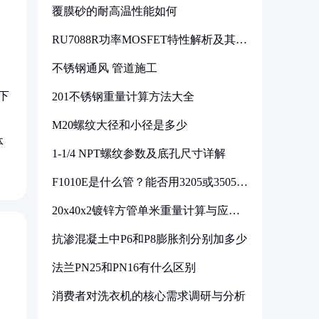
覆膜砂的耐高温性能如何
RU7088R功率MOSFET特性解析及其在
可调电源设计中的实践
不锈钢通风 管道施工
下
201不锈钢重量计算方法大全
M20螺纹大径和小径是多少
体
1-1/4 NPT螺纹参数及底孔尺寸详解
F1010E是什么管？能否用3205或3505代
换
20x40x2镀锌方管单米重量计算与应用
分析
抗渗混凝土中P6和P8膨胀剂分别加多少
法兰PN25和PN16有什么区别
消费者对洗衣机的核心需求调研与分析