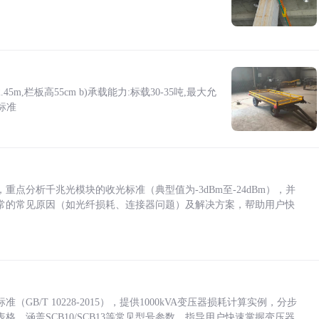
5m,栏板高55cm b)承载能力:标载30-35吨,最大允
标准
点分析千兆光模块的收光标准（典型值为-3dBm至-24dBm），并
常的常见原因（如光纤损耗、连接器问题）及解决方案，帮助用户快
/T 10228-2015），提供1000kVA变压器损耗计算实例，分步
，涵盖SCB10/SCB13等常见型号参数，指导用户快速掌握变压器