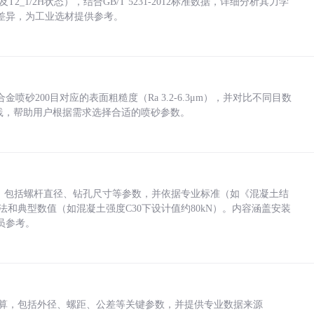
_1/2H状态），结合GB/T 5231-2012标准数据，详细分析其力学
差异，为工业选材提供参考。
砂200目对应的表面粗糙度（Ra 3.2-6.3μm），并对比不同目数
业实践，帮助用户根据需求选择合适的喷砂参数。
力，包括螺杆直径、钻孔尺寸等参数，并依据专业标准（如《混凝土结
方法和典型数值（如混凝土强度C30下设计值约80kN）。内容涵盖安装
员参考。
底孔计算，包括外径、螺距、公差等关键参数，并提供专业数据来源