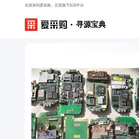
欢迎来到爱采购，百度旗下B2B平台
寻源宝典
‹
›