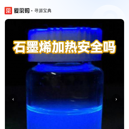
寻源宝典
‹
›