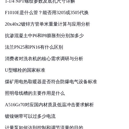
1-1/4 NPT螺纹参数及底孔尺寸详解
F1010E是什么管？能否用3205或3505代换
20x40x2镀锌方管单米重量计算与应用分析
抗渗混凝土中P6和P8膨胀剂分别加多少
法兰PN25和PN16有什么区别
消费者对洗衣机的核心需求调研与分析
U型螺栓的国家标准
煤矿用电热取暖器是否符合防爆电气设备标准
照明母线槽的主要作用是什么
A516Gr70对应国内材质及低温冲击要求解析
镀镍钢带可以过多少电流
计量泵如何达到控制和调节流量的目的