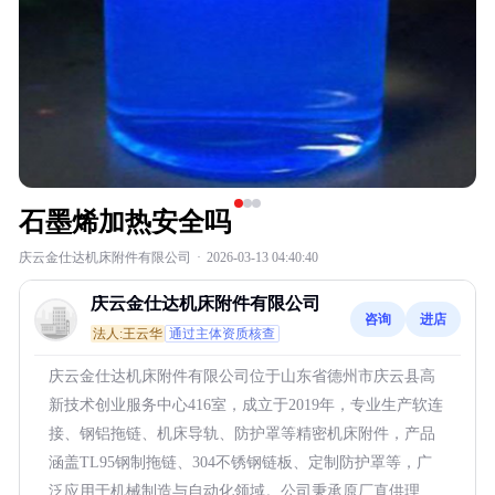
石墨烯加热安全吗
庆云金仕达机床附件有限公司
·
2026-03-13 04:40:40
庆云金仕达机床附件有限公司
咨询
进店
法人:王云华
通过主体资质核查
庆云金仕达机床附件有限公司位于山东省德州市庆云县高
新技术创业服务中心416室，成立于2019年，专业生产软连
接、钢铝拖链、机床导轨、防护罩等精密机床附件，产品
涵盖TL95钢制拖链、304不锈钢链板、定制防护罩等，广
泛应用于机械制造与自动化领域。公司秉承原厂直供理