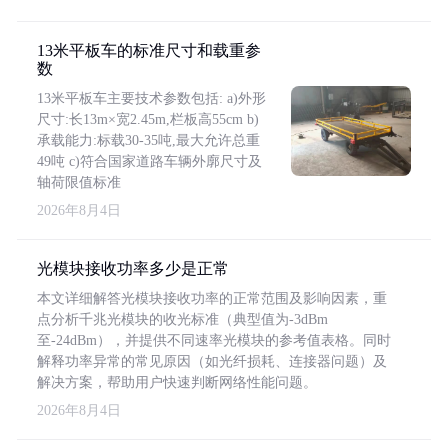
13米平板车的标准尺寸和载重参
数
13米平板车主要技术参数包括: a)外形
尺寸:长13m×宽2.45m,栏板高55cm b)
承载能力:标载30-35吨,最大允许总重
49吨 c)符合国家道路车辆外廓尺寸及
轴荷限值标准
2026年8月4日
光模块接收功率多少是正常
本文详细解答光模块接收功率的正常范围及影响因素，重
点分析千兆光模块的收光标准（典型值为-3dBm
至-24dBm），并提供不同速率光模块的参考值表格。同时
解释功率异常的常见原因（如光纤损耗、连接器问题）及
解决方案，帮助用户快速判断网络性能问题。
2026年8月4日