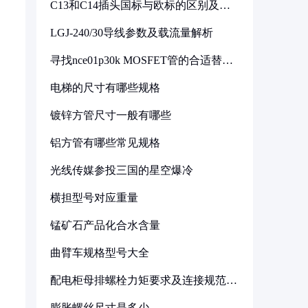
C13和C14插头国标与欧标的区别及其
标准解析
LGJ-240/30导线参数及载流量解析
寻找nce01p30k MOSFET管的合适替代
型号
电梯的尺寸有哪些规格
镀锌方管尺寸一般有哪些
铝方管有哪些常见规格
光线传媒参投三国的星空爆冷
横担型号对应重量
锰矿石产品化合水含量
曲臂车规格型号大全
配电柜母排螺栓力矩要求及连接规范详
解
膨胀螺丝尺寸是多少