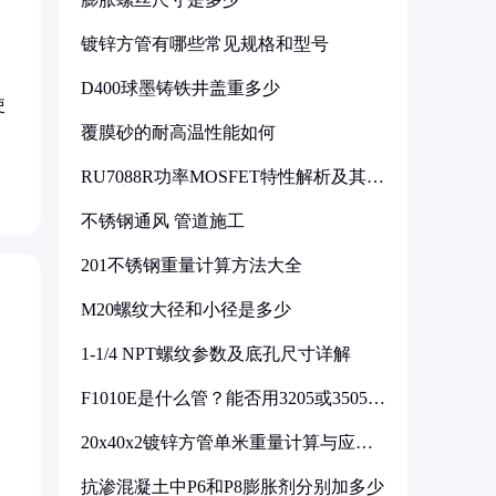
镀锌方管有哪些常见规格和型号
D400球墨铸铁井盖重多少
使
覆膜砂的耐高温性能如何
RU7088R功率MOSFET特性解析及其在
可调电源设计中的实践
不锈钢通风 管道施工
201不锈钢重量计算方法大全
M20螺纹大径和小径是多少
1-1/4 NPT螺纹参数及底孔尺寸详解
F1010E是什么管？能否用3205或3505代
换
20x40x2镀锌方管单米重量计算与应用
分析
抗渗混凝土中P6和P8膨胀剂分别加多少