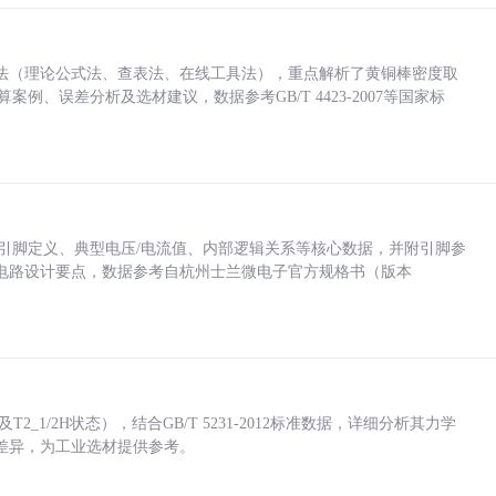
法（理论公式法、查表法、在线工具法），重点解析了黄铜棒密度取
计算案例、误差分析及选材建议，数据参考GB/T 4423-2007等国家标
括各引脚定义、典型电压/电流值、内部逻辑关系等核心数据，并附引脚参
电路设计要点，数据参考自杭州士兰微电子官方规格书（版本
_1/2H状态），结合GB/T 5231-2012标准数据，详细分析其力学
差异，为工业选材提供参考。