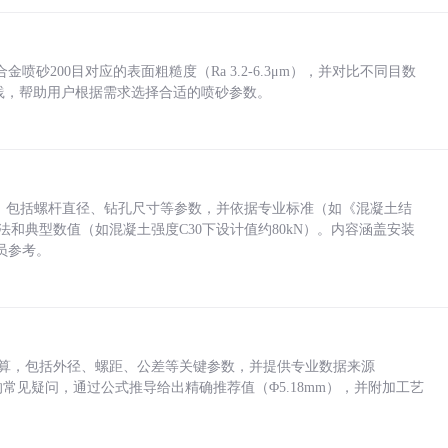
砂200目对应的表面粗糙度（Ra 3.2-6.3μm），并对比不同目数
业实践，帮助用户根据需求选择合适的喷砂参数。
力，包括螺杆直径、钻孔尺寸等参数，并依据专业标准（如《混凝土结
方法和典型数值（如混凝土强度C30下设计值约80kN）。内容涵盖安装
员参考。
底孔计算，包括外径、螺距、公差等关键参数，并提供专业数据来源
孔尺寸的常见疑问，通过公式推导给出精确推荐值（Φ5.18mm），并附加工艺