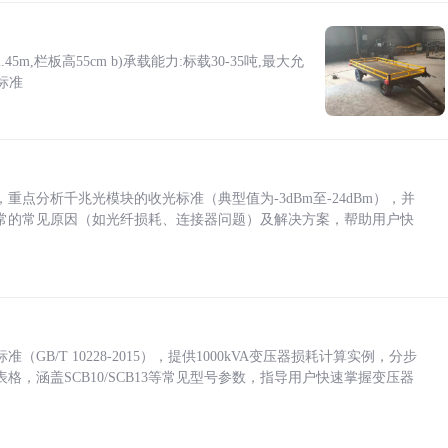
5m,栏板高55cm b)承载能力:标载30-35吨,最大允
标准
点分析千兆光模块的收光标准（典型值为-3dBm至-24dBm），并
常的常见原因（如光纤损耗、连接器问题）及解决方案，帮助用户快
/T 10228-2015），提供1000kVA变压器损耗计算实例，分步
，涵盖SCB10/SCB13等常见型号参数，指导用户快速掌握变压器