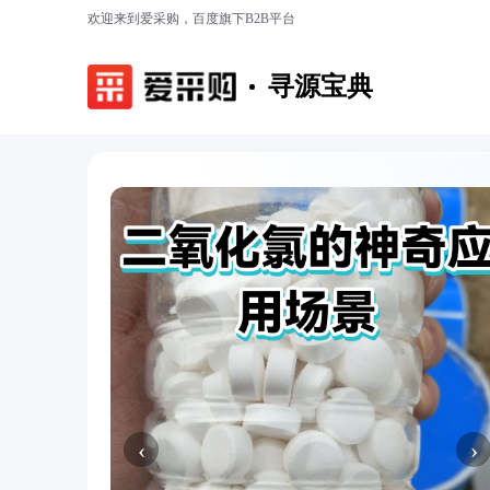
欢迎来到爱采购，百度旗下B2B平台
寻源宝典
‹
›