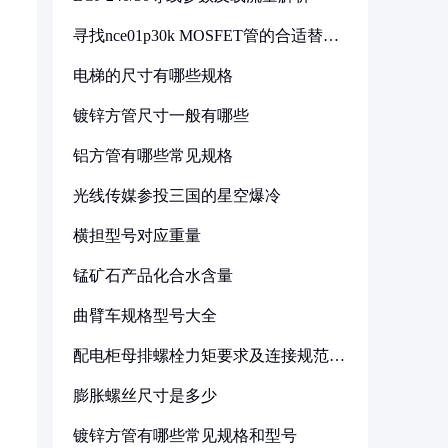
寻找nce01p30k MOSFET管的合适替代
型号
电梯的尺寸有哪些规格
镀锌方管尺寸一般有哪些
铝方管有哪些常见规格
光线传媒参投三国的星空爆冷
横担型号对应重量
锰矿石产品化合水含量
曲臂车规格型号大全
配电柜母排螺栓力矩要求及连接规范详
解
膨胀螺丝尺寸是多少
镀锌方管有哪些常见规格和型号