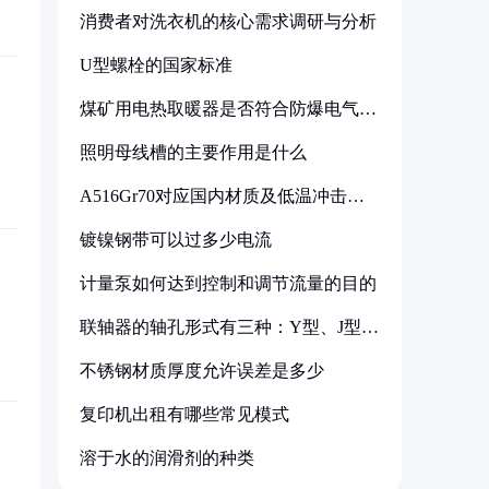
消费者对洗衣机的核心需求调研与分析
U型螺栓的国家标准
煤矿用电热取暖器是否符合防爆电气设
备标准
照明母线槽的主要作用是什么
A516Gr70对应国内材质及低温冲击要
求解析
镀镍钢带可以过多少电流
计量泵如何达到控制和调节流量的目的
联轴器的轴孔形式有三种：Y型、J型、
Z型
不锈钢材质厚度允许误差是多少
复印机出租有哪些常见模式
溶于水的润滑剂的种类