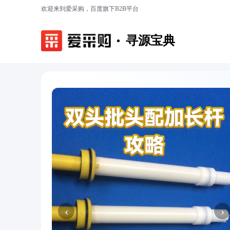
欢迎来到爱采购，百度旗下B2B平台
寻源宝典
‹
›