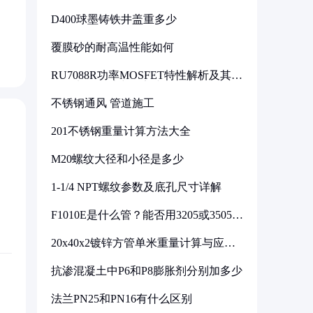
D400球墨铸铁井盖重多少
覆膜砂的耐高温性能如何
RU7088R功率MOSFET特性解析及其在
可调电源设计中的实践
不锈钢通风 管道施工
201不锈钢重量计算方法大全
M20螺纹大径和小径是多少
1-1/4 NPT螺纹参数及底孔尺寸详解
F1010E是什么管？能否用3205或3505代
换
20x40x2镀锌方管单米重量计算与应用
分析
抗渗混凝土中P6和P8膨胀剂分别加多少
法兰PN25和PN16有什么区别