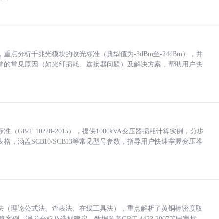
点分析千兆光模块的收光标准（典型值为-3dBm至-24dBm），并
常的常见原因（如光纤损耗、连接器问题）及解决方案，帮助用户快
/T 10228-2015），提供1000kVA变压器损耗计算实例，分步
，涵盖SCB10/SCB13等常见型号参数，指导用户快速掌握变压器
法（理论公式法、查表法、在线工具法），重点解析了黄铜棒密度取
计算案例、误差分析及选材建议，数据参考GB/T 4423-2007等国家标