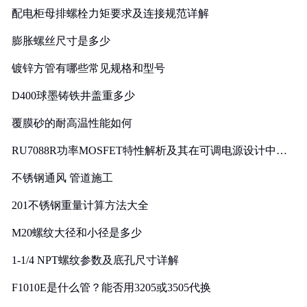
配电柜母排螺栓力矩要求及连接规范详解
膨胀螺丝尺寸是多少
镀锌方管有哪些常见规格和型号
D400球墨铸铁井盖重多少
覆膜砂的耐高温性能如何
RU7088R功率MOSFET特性解析及其在可调电源设计中的
实践
不锈钢通风 管道施工
201不锈钢重量计算方法大全
M20螺纹大径和小径是多少
1-1/4 NPT螺纹参数及底孔尺寸详解
F1010E是什么管？能否用3205或3505代换