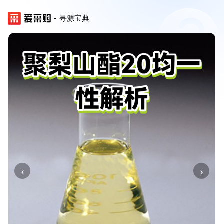
寻源宝典
‹
›