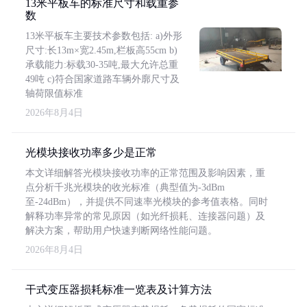
13米平板车的标准尺寸和载重参
数
13米平板车主要技术参数包括: a)外形
尺寸:长13m×宽2.45m,栏板高55cm b)
承载能力:标载30-35吨,最大允许总重
49吨 c)符合国家道路车辆外廓尺寸及
轴荷限值标准
2026年8月4日
光模块接收功率多少是正常
本文详细解答光模块接收功率的正常范围及影响因素，重
点分析千兆光模块的收光标准（典型值为-3dBm
至-24dBm），并提供不同速率光模块的参考值表格。同时
解释功率异常的常见原因（如光纤损耗、连接器问题）及
解决方案，帮助用户快速判断网络性能问题。
2026年8月4日
干式变压器损耗标准一览表及计算方法