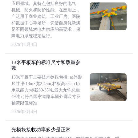
应用领域。其特点包括良好的电气、
机械、防火和防护性能。在应用上，
广泛用于商业建筑、工业厂房、医院
和数据中心等场所，凭借自身优势满
足不同领域对电力供应的高要求，保
障电力系统稳定运行。
2026年8月4日
13米平板车的标准尺寸和载重参
数
13米平板车主要技术参数包括: a)外形
尺寸:长13m×宽2.45m,栏板高55cm b)
承载能力:标载30-35吨,最大允许总重
49吨 c)符合国家道路车辆外廓尺寸及
轴荷限值标准
2026年8月4日
光模块接收功率多少是正常