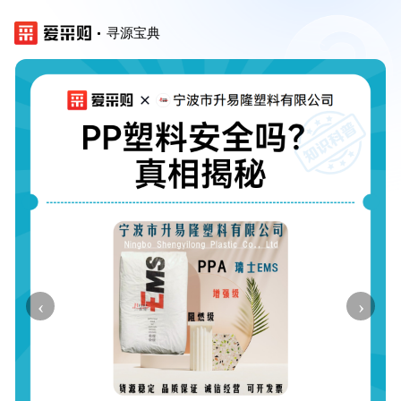
寻源宝典
‹
›