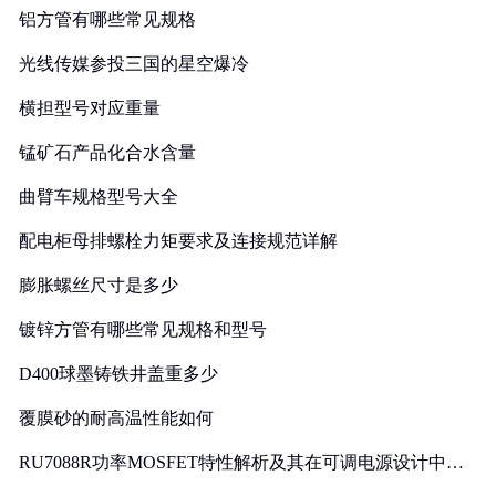
铝方管有哪些常见规格
光线传媒参投三国的星空爆冷
横担型号对应重量
锰矿石产品化合水含量
曲臂车规格型号大全
配电柜母排螺栓力矩要求及连接规范详解
膨胀螺丝尺寸是多少
镀锌方管有哪些常见规格和型号
D400球墨铸铁井盖重多少
覆膜砂的耐高温性能如何
RU7088R功率MOSFET特性解析及其在可调电源设计中的
实践