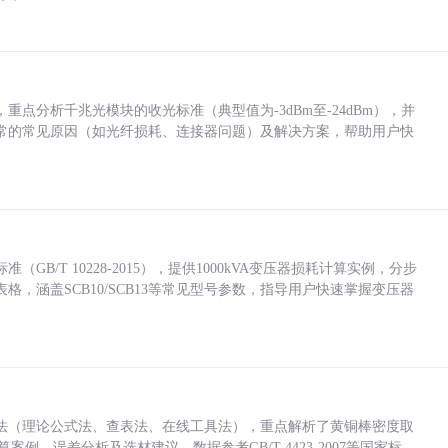
点分析千兆光模块的收光标准（典型值为-3dBm至-24dBm），并
常的常见原因（如光纤损耗、连接器问题）及解决方案，帮助用户快
/T 10228-2015），提供1000kVA变压器损耗计算实例，分步
，涵盖SCB10/SCB13等常见型号参数，指导用户快速掌握变压器
法（理论公式法、查表法、在线工具法），重点解析了黄铜棒密度取
计算案例、误差分析及选材建议，数据参考GB/T 4423-2007等国家标