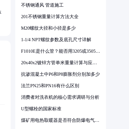
不锈钢通风 管道施工
体
201不锈钢重量计算方法大全
M20螺纹大径和小径是多少
1-1/4 NPT螺纹参数及底孔尺寸详解
F1010E是什么管？能否用3205或3505代
换
20x40x2镀锌方管单米重量计算与应用
分析
抗渗混凝土中P6和P8膨胀剂分别加多少
法兰PN25和PN16有什么区别
消费者对洗衣机的核心需求调研与分析
U型螺栓的国家标准
煤矿用电热取暖器是否符合防爆电气设
备标准