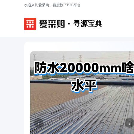
欢迎来到爱采购，百度旗下B2B平台
寻源宝典
‹
›