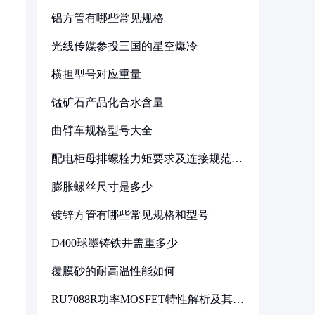
铝方管有哪些常见规格
光线传媒参投三国的星空爆冷
横担型号对应重量
锰矿石产品化合水含量
曲臂车规格型号大全
配电柜母排螺栓力矩要求及连接规范详
解
膨胀螺丝尺寸是多少
镀锌方管有哪些常见规格和型号
D400球墨铸铁井盖重多少
覆膜砂的耐高温性能如何
RU7088R功率MOSFET特性解析及其在
可调电源设计中的实践