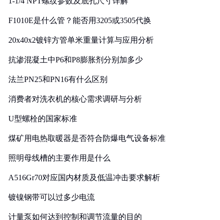
1-1/4 NPT螺纹参数及底孔尺寸详解
F1010E是什么管？能否用3205或3505代换
20x40x2镀锌方管单米重量计算与应用分析
抗渗混凝土中P6和P8膨胀剂分别加多少
法兰PN25和PN16有什么区别
消费者对洗衣机的核心需求调研与分析
U型螺栓的国家标准
煤矿用电热取暖器是否符合防爆电气设备标准
照明母线槽的主要作用是什么
A516Gr70对应国内材质及低温冲击要求解析
镀镍钢带可以过多少电流
计量泵如何达到控制和调节流量的目的