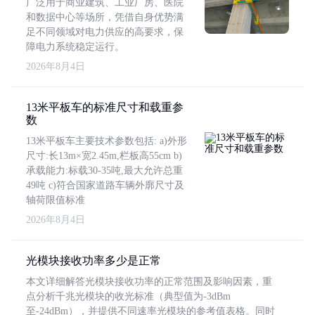
广泛用于商业建筑、工业厂房、医院
和数据中心等场所，凭借自身优势满
足不同领域对电力供应的高要求，保
障电力系统稳定运行。
2026年8月4日
13米平板车的标准尺寸和载重参
数
13米平板车主要技术参数包括: a)外形
尺寸:长13m×宽2.45m,栏板高55cm b)
承载能力:标载30-35吨,最大允许总重
49吨 c)符合国家道路车辆外廓尺寸及
轴荷限值标准
2026年8月4日
光模块接收功率多少是正常
本文详细解答光模块接收功率的正常范围及影响因素，重
点分析千兆光模块的收光标准（典型值为-3dBm
至-24dBm），并提供不同速率光模块的参考值表格。同时