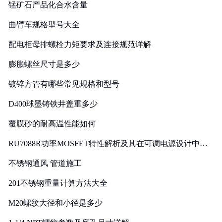
锰矿石产品化合水含量
曲臂车规格型号大全
配电柜母排螺栓力矩要求及连接规范详解
膨胀螺丝尺寸是多少
镀锌方管有哪些常见规格和型号
D400球墨铸铁井盖重多少
覆膜砂的耐高温性能如何
RU7088R功率MOSFET特性解析及其在可调电源设计中的
实践
不锈钢通风 管道施工
201不锈钢重量计算方法大全
M20螺纹大径和小径是多少