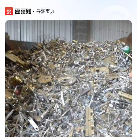
寻源宝典
‹
›