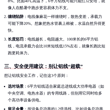
8%。比如40℃高温下，6平方铝线可能只能扛32安培，就
像人在酷暑中跑步更容易体力不支。
缠绕陷阱
：电线像麻花一样缠绕时，散热变差，承载力
可能下降20%。想象把热水管裹上棉被，水温自然升得更
快。
长度惩罚
：电线越长，电阻越大。100米长的6平方铝
线，电流承载力会比10米短线低15%左右，就像长跑比短
跑更耗体力。
三、安全使用建议：别让铝线“超载”
想让铝线安全工作，记住这3个原则：
选对场景
：6平方铝线适合家庭总进线或大功率电器（如
中央空调、电热水器）的专用线路，但别用它同时给多
个高功率设备供电。
留足余量
：按设备总功率的1.2倍选线。比如设备总功率