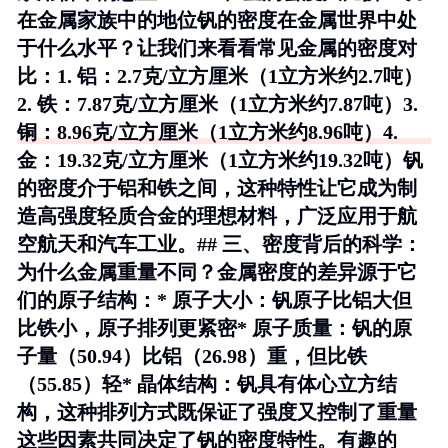
在金属家族中的地位钒的密度在金属世界中处
于什么水平？让我们来看看常见金属的密度对
比：1.
铝
：2.7克/立方厘米（1立方米约2.7吨）
2.
铁
：7.87克/立方厘米（1立方米约7.87吨）3.
铜
：8.96克/立方厘米（1立方米约8.96吨）4.
金
：19.32克/立方厘米（1立方米约19.32吨）钒
的密度介于铝和铁之间，这种特性让它成为制
造高强度轻质合金的理想材料，广泛应用于航
空航天和汽车工业。## 三、密度背后的科学：
为什么金属重量不同？金属密度的差异源于它
们的原子结构：*
原子大小
：钒原子比铝大但
比铁小，原子排列更紧密*
原子质量
：钒的原
子量（50.94）比铝（26.98）重，但比铁
（55.85）轻*
晶体结构
：钒具有体心立方结
构，这种排列方式既保证了强度又控制了重量
这些因素共同决定了钒的密度特性。有趣的