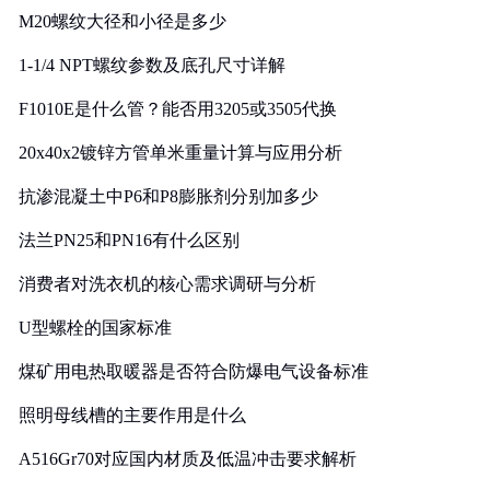
M20螺纹大径和小径是多少
1-1/4 NPT螺纹参数及底孔尺寸详解
F1010E是什么管？能否用3205或3505代换
20x40x2镀锌方管单米重量计算与应用分析
抗渗混凝土中P6和P8膨胀剂分别加多少
法兰PN25和PN16有什么区别
消费者对洗衣机的核心需求调研与分析
U型螺栓的国家标准
煤矿用电热取暖器是否符合防爆电气设备标准
照明母线槽的主要作用是什么
A516Gr70对应国内材质及低温冲击要求解析