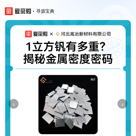
寻源宝典
‹
›