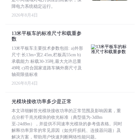
障电力系统稳定运行。
2026年8月4日
13米平板车的标准尺寸和载重参
数
13米平板车主要技术参数包括: a)外形
尺寸:长13m×宽2.45m,栏板高55cm b)
承载能力:标载30-35吨,最大允许总重
49吨 c)符合国家道路车辆外廓尺寸及
轴荷限值标准
2026年8月4日
光模块接收功率多少是正常
本文详细解答光模块接收功率的正常范围及影响因素，重
点分析千兆光模块的收光标准（典型值为-3dBm
至-24dBm），并提供不同速率光模块的参考值表格。同时
解释功率异常的常见原因（如光纤损耗、连接器问题）及
解决方案，帮助用户快速判断网络性能问题。