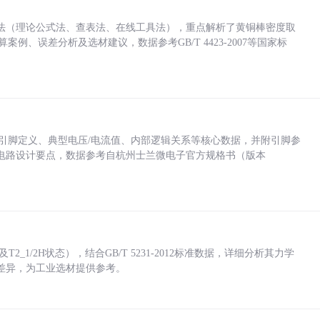
法（理论公式法、查表法、在线工具法），重点解析了黄铜棒密度取
计算案例、误差分析及选材建议，数据参考GB/T 4423-2007等国家标
括各引脚定义、典型电压/电流值、内部逻辑关系等核心数据，并附引脚参
电路设计要点，数据参考自杭州士兰微电子官方规格书（版本
_1/2H状态），结合GB/T 5231-2012标准数据，详细分析其力学
差异，为工业选材提供参考。