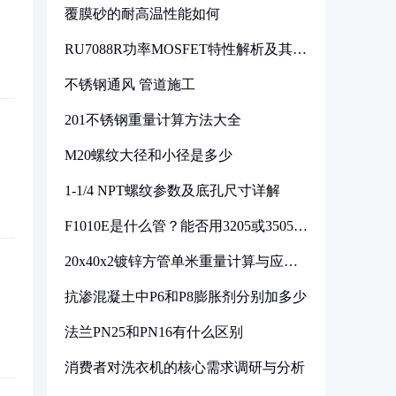
覆膜砂的耐高温性能如何
RU7088R功率MOSFET特性解析及其在
可调电源设计中的实践
不锈钢通风 管道施工
201不锈钢重量计算方法大全
M20螺纹大径和小径是多少
1-1/4 NPT螺纹参数及底孔尺寸详解
F1010E是什么管？能否用3205或3505代
换
20x40x2镀锌方管单米重量计算与应用
分析
抗渗混凝土中P6和P8膨胀剂分别加多少
法兰PN25和PN16有什么区别
消费者对洗衣机的核心需求调研与分析