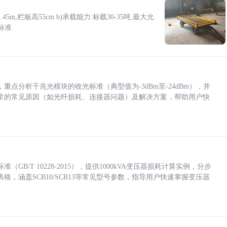
5m,栏板高55cm b)承载能力:标载30-35吨,最大允
标准
点分析千兆光模块的收光标准（典型值为-3dBm至-24dBm），并
常的常见原因（如光纤损耗、连接器问题）及解决方案，帮助用户快
/T 10228-2015），提供1000kVA变压器损耗计算实例，分步
，涵盖SCB10/SCB13等常见型号参数，指导用户快速掌握变压器