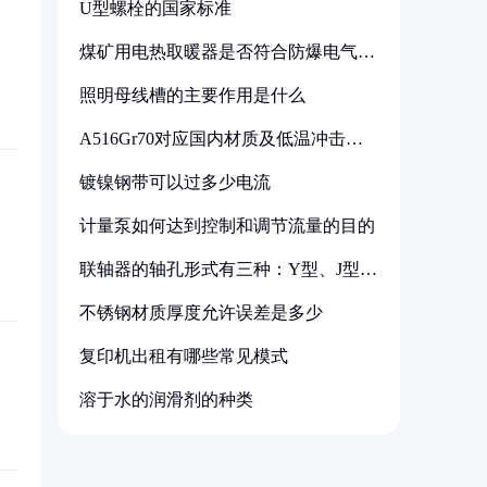
U型螺栓的国家标准
煤矿用电热取暖器是否符合防爆电气设
备标准
照明母线槽的主要作用是什么
A516Gr70对应国内材质及低温冲击要
求解析
镀镍钢带可以过多少电流
计量泵如何达到控制和调节流量的目的
联轴器的轴孔形式有三种：Y型、J型、
Z型
不锈钢材质厚度允许误差是多少
复印机出租有哪些常见模式
溶于水的润滑剂的种类