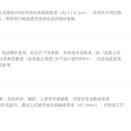
砂200目对应的表面粗糙度（Ra 3.2-6.3μm），并对比不同目数
业实践，帮助用户根据需求选择合适的喷砂参数。
力，包括螺杆直径、钻孔尺寸等参数，并依据专业标准（如《混凝土结
方法和典型数值（如混凝土强度C30下设计值约80kN）。内容涵盖安装
员参考。
底孔计算，包括外径、螺距、公差等关键参数，并提供专业数据来源
孔尺寸的常见疑问，通过公式推导给出精确推荐值（Φ5.18mm），并附加工艺