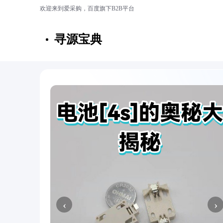
欢迎来到爱采购，百度旗下B2B平台
寻源宝典
‹
›