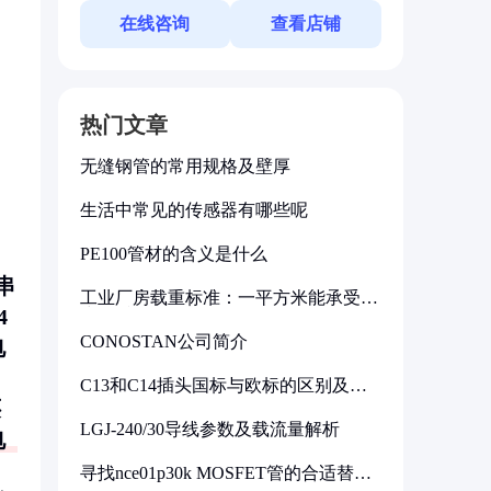
在线咨询
查看店铺
热门文章
无缝钢管的常用规格及壁厚
生活中常见的传感器有哪些呢
PE100管材的含义是什么
串
工业厂房载重标准：一平方米能承受多
4
少公斤
CONOSTAN公司简介
电
C13和C14插头国标与欧标的区别及其
标准解析
还
LGJ-240/30导线参数及载流量解析
电
、
寻找nce01p30k MOSFET管的合适替代
型号