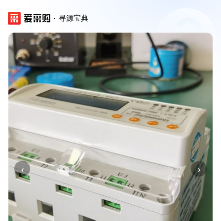
寻源宝典
‹
›