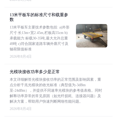
13米平板车的标准尺寸和载重参
数
13米平板车主要技术参数包括: a)外形
尺寸:长13m×宽2.45m,栏板高55cm b)
承载能力:标载30-35吨,最大允许总重
49吨 c)符合国家道路车辆外廓尺寸及
轴荷限值标准
2026年8月4日
光模块接收功率多少是正常
本文详细解答光模块接收功率的正常范围及影响因素，重
点分析千兆光模块的收光标准（典型值为-3dBm
至-24dBm），并提供不同速率光模块的参考值表格。同时
解释功率异常的常见原因（如光纤损耗、连接器问题）及
解决方案，帮助用户快速判断网络性能问题。
2026年8月4日