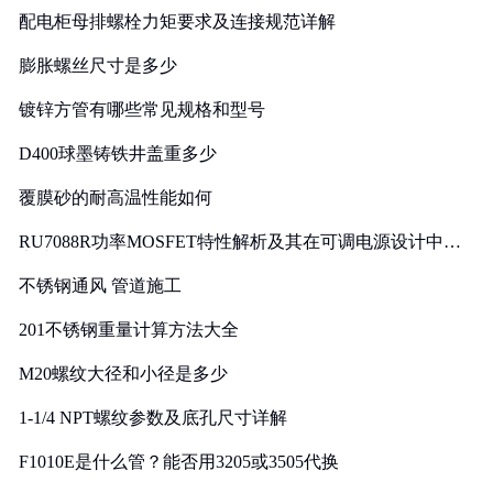
配电柜母排螺栓力矩要求及连接规范详解
膨胀螺丝尺寸是多少
镀锌方管有哪些常见规格和型号
D400球墨铸铁井盖重多少
覆膜砂的耐高温性能如何
RU7088R功率MOSFET特性解析及其在可调电源设计中的
实践
不锈钢通风 管道施工
201不锈钢重量计算方法大全
M20螺纹大径和小径是多少
1-1/4 NPT螺纹参数及底孔尺寸详解
F1010E是什么管？能否用3205或3505代换