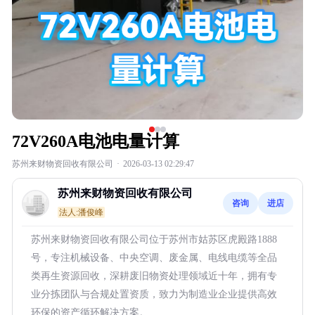
72V260A电池电量计算
苏州来财物资回收有限公司
·
2026-03-13 02:29:47
苏州来财物资回收有限公司
咨询
进店
法人:潘俊峰
苏州来财物资回收有限公司位于苏州市姑苏区虎殿路1888
号，专注机械设备、中央空调、废金属、电线电缆等全品
类再生资源回收，深耕废旧物资处理领域近十年，拥有专
业分拣团队与合规处置资质，致力为制造业企业提供高效
环保的资产循环解决方案。