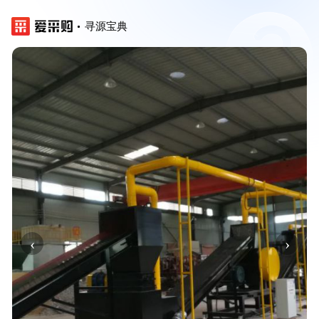
寻源宝典
‹
›