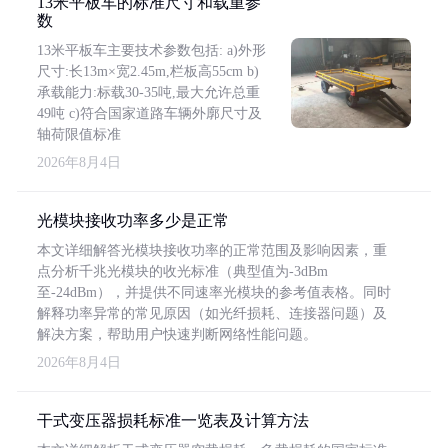
13米平板车的标准尺寸和载重参
数
13米平板车主要技术参数包括: a)外形
尺寸:长13m×宽2.45m,栏板高55cm b)
承载能力:标载30-35吨,最大允许总重
49吨 c)符合国家道路车辆外廓尺寸及
轴荷限值标准
2026年8月4日
光模块接收功率多少是正常
本文详细解答光模块接收功率的正常范围及影响因素，重
点分析千兆光模块的收光标准（典型值为-3dBm
至-24dBm），并提供不同速率光模块的参考值表格。同时
解释功率异常的常见原因（如光纤损耗、连接器问题）及
解决方案，帮助用户快速判断网络性能问题。
2026年8月4日
干式变压器损耗标准一览表及计算方法