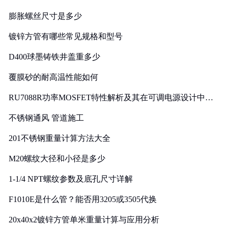
膨胀螺丝尺寸是多少
镀锌方管有哪些常见规格和型号
D400球墨铸铁井盖重多少
覆膜砂的耐高温性能如何
RU7088R功率MOSFET特性解析及其在可调电源设计中的
实践
不锈钢通风 管道施工
201不锈钢重量计算方法大全
M20螺纹大径和小径是多少
1-1/4 NPT螺纹参数及底孔尺寸详解
F1010E是什么管？能否用3205或3505代换
20x40x2镀锌方管单米重量计算与应用分析