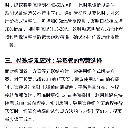
时，建议将电流控制在40-60A区间，此时电弧挺度最佳，
既能保证熔透又不产生气孔。遇到管壁厚度变化时，可采
用阶梯式调整法：每增加0.5mm管壁厚度，瓷咀口径相应增
加0.4mm，同时电流提升15-20A。这种动态匹配方式能让焊
接过程像调整显微镜焦距般精准，确保不同位置焊缝质量
一致。
三、特殊场景应对：异形管的智慧选择
面对椭圆管、方管等异形结构时，需采用组合式解决方
案。对于长宽比超过3:1的矩形管，建议使用2.4mm偏心瓷
咀，这种设计能让电弧偏向薄壁侧，平衡热量分布。在焊
接转角部位时，可临时更换1.2mm尖嘴瓷咀，利用其聚焦特
性完成180°转向焊接。实测表明，采用这种组合策略焊接异
形管时，焊缝合格率能从常规方法的72%提升至91%，显著
减少返工成本。