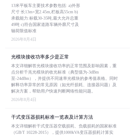
13米平板车主要技术参数包括: a)外形
尺寸:长13m×宽2.45m,栏板高55cm b)
承载能力:标载30-35吨,最大允许总重
49吨 c)符合国家道路车辆外廓尺寸及
轴荷限值标准
2026年8月4日
光模块接收功率多少是正常
本文详细解答光模块接收功率的正常范围及影响因素，重
点分析千兆光模块的收光标准（典型值为-3dBm
至-24dBm），并提供不同速率光模块的参考值表格。同时
解释功率异常的常见原因（如光纤损耗、连接器问题）及
解决方案，帮助用户快速判断网络性能问题。
2026年8月4日
干式变压器损耗标准一览表及计算方法
本文详细解析干式变压器空载损耗、负载损耗的国家标准
（GB/T 10228-2015），提供1000kVA变压器损耗计算实