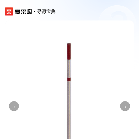
寻源宝典
‹
›