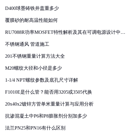
D400球墨铸铁井盖重多少
覆膜砂的耐高温性能如何
RU7088R功率MOSFET特性解析及其在可调电源设计中的
实践
不锈钢通风 管道施工
201不锈钢重量计算方法大全
M20螺纹大径和小径是多少
1-1/4 NPT螺纹参数及底孔尺寸详解
F1010E是什么管？能否用3205或3505代换
20x40x2镀锌方管单米重量计算与应用分析
抗渗混凝土中P6和P8膨胀剂分别加多少
法兰PN25和PN16有什么区别