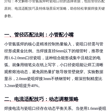
介绍：
本文解析小管氩弧焊时瓷咀口径的选择依据，包括管径匹配
原则、电流适配技巧及特殊场景应对策略，助你轻松掌握焊接关键
参数。
一、管径匹配法则：小管配小嘴
小管氩弧焊的核心是精准控制热量输入，瓷咀口径需与管
径形成黄金比例。当焊接直径6mm以下的细管时，推荐使
用1.6-2.0mm口径瓷咀，这种组合能形成集中且稳定的电
弧。就像用细笔尖在纸上写字，小口径瓷咀能让焊工清晰
观察熔池动态，避免因热量扩散导致管壁烧穿。实验数据
显示，2.0mm瓷咀焊接3mm不锈钢管时，熔深控制精度比
3.2mm瓷咀提升40%。
二、电流适配技巧：动态调整策略
焊接电流与瓷咀口径存在动态平衡关系。当使用1.6mm瓷咀