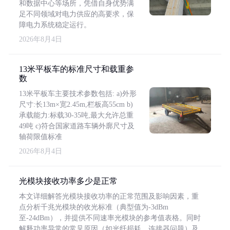
和数据中心等场所，凭借自身优势满
足不同领域对电力供应的高要求，保
障电力系统稳定运行。
2026年8月4日
13米平板车的标准尺寸和载重参
数
13米平板车主要技术参数包括: a)外形
尺寸:长13m×宽2.45m,栏板高55cm b)
承载能力:标载30-35吨,最大允许总重
49吨 c)符合国家道路车辆外廓尺寸及
轴荷限值标准
2026年8月4日
光模块接收功率多少是正常
本文详细解答光模块接收功率的正常范围及影响因素，重
点分析千兆光模块的收光标准（典型值为-3dBm
至-24dBm），并提供不同速率光模块的参考值表格。同时
解释功率异常的常见原因（如光纤损耗、连接器问题）及