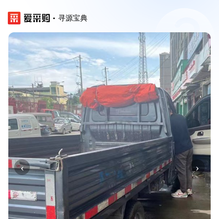
寻源宝典
‹
›