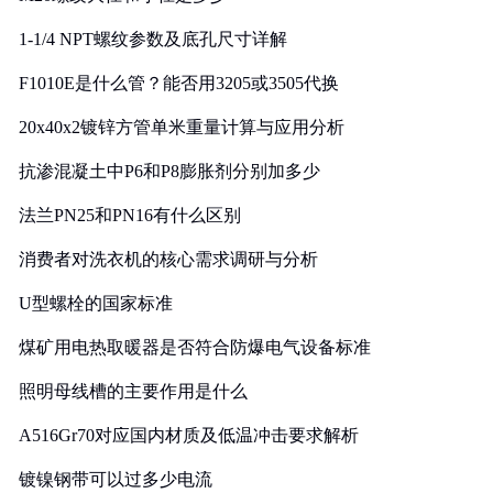
1-1/4 NPT螺纹参数及底孔尺寸详解
F1010E是什么管？能否用3205或3505代换
20x40x2镀锌方管单米重量计算与应用分析
抗渗混凝土中P6和P8膨胀剂分别加多少
法兰PN25和PN16有什么区别
消费者对洗衣机的核心需求调研与分析
U型螺栓的国家标准
煤矿用电热取暖器是否符合防爆电气设备标准
照明母线槽的主要作用是什么
A516Gr70对应国内材质及低温冲击要求解析
镀镍钢带可以过多少电流