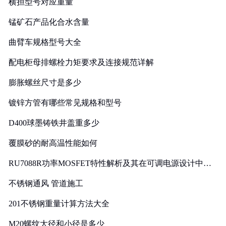
横担型号对应重量
锰矿石产品化合水含量
曲臂车规格型号大全
配电柜母排螺栓力矩要求及连接规范详解
膨胀螺丝尺寸是多少
镀锌方管有哪些常见规格和型号
D400球墨铸铁井盖重多少
覆膜砂的耐高温性能如何
RU7088R功率MOSFET特性解析及其在可调电源设计中的
实践
不锈钢通风 管道施工
201不锈钢重量计算方法大全
M20螺纹大径和小径是多少