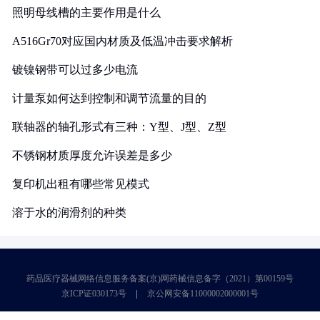
照明母线槽的主要作用是什么
A516Gr70对应国内材质及低温冲击要求解析
镀镍钢带可以过多少电流
计量泵如何达到控制和调节流量的目的
联轴器的轴孔形式有三种：Y型、J型、Z型
不锈钢材质厚度允许误差是多少
复印机出租有哪些常见模式
溶于水的润滑剂的种类
药品医疗器械网络信息服务备案(京)网药械信息备字（2021）第00159号
京ICP证030173号
京公网安备11000002000001号