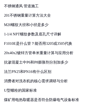
实践
不锈钢通风 管道施工
201不锈钢重量计算方法大全
M20螺纹大径和小径是多少
1-1/4 NPT螺纹参数及底孔尺寸详解
F1010E是什么管？能否用3205或3505代换
20x40x2镀锌方管单米重量计算与应用分析
抗渗混凝土中P6和P8膨胀剂分别加多少
法兰PN25和PN16有什么区别
消费者对洗衣机的核心需求调研与分析
U型螺栓的国家标准
煤矿用电热取暖器是否符合防爆电气设备标准