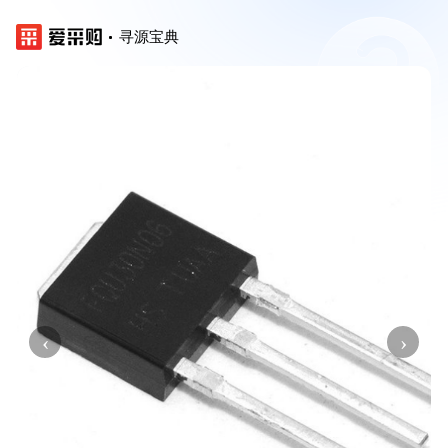
寻源宝典
‹
›