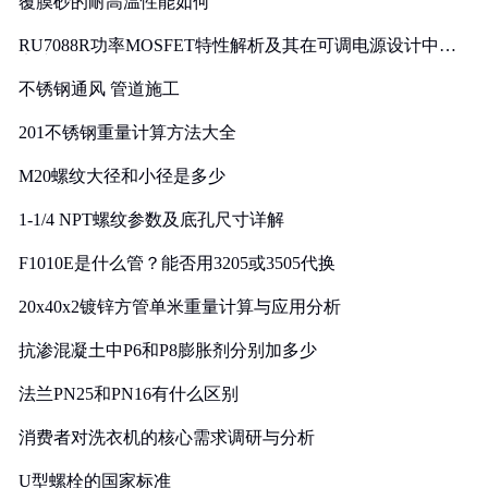
覆膜砂的耐高温性能如何
RU7088R功率MOSFET特性解析及其在可调电源设计中的
实践
不锈钢通风 管道施工
201不锈钢重量计算方法大全
M20螺纹大径和小径是多少
1-1/4 NPT螺纹参数及底孔尺寸详解
F1010E是什么管？能否用3205或3505代换
20x40x2镀锌方管单米重量计算与应用分析
抗渗混凝土中P6和P8膨胀剂分别加多少
法兰PN25和PN16有什么区别
消费者对洗衣机的核心需求调研与分析
U型螺栓的国家标准