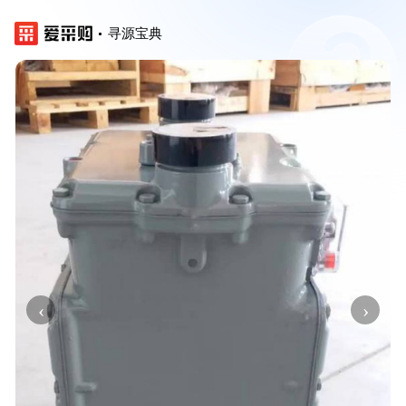
寻源宝典
‹
›