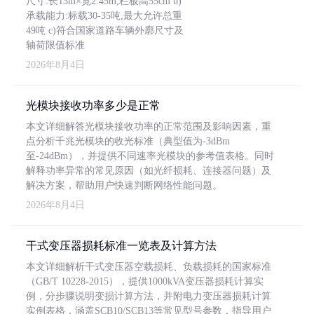
尺寸:长13m×宽2.45m,栏板高55cm b)
承载能力:标载30-35吨,最大允许总重
49吨 c)符合国家道路车辆外廓尺寸及
轴荷限值标准
2026年8月4日
光模块接收功率多少是正常
本文详细解答光模块接收功率的正常范围及影响因素，重
点分析千兆光模块的收光标准（典型值为-3dBm
至-24dBm），并提供不同速率光模块的参考值表格。同时
解释功率异常的常见原因（如光纤损耗、连接器问题）及
解决方案，帮助用户快速判断网络性能问题。
2026年8月4日
干式变压器损耗标准一览表及计算方法
本文详细解析干式变压器空载损耗、负载损耗的国家标准
（GB/T 10228-2015），提供1000kVA变压器损耗计算实
例，分步骤说明变损计算方法，并附电力变压器损耗计算
实例表格，涵盖SCB10/SCB13等常见型号参数，指导用户