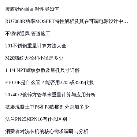
覆膜砂的耐高温性能如何
RU7088R功率MOSFET特性解析及其在可调电源设计中的
实践
不锈钢通风 管道施工
201不锈钢重量计算方法大全
M20螺纹大径和小径是多少
1-1/4 NPT螺纹参数及底孔尺寸详解
F1010E是什么管？能否用3205或3505代换
20x40x2镀锌方管单米重量计算与应用分析
抗渗混凝土中P6和P8膨胀剂分别加多少
法兰PN25和PN16有什么区别
消费者对洗衣机的核心需求调研与分析