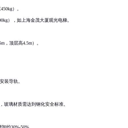
450kg）。
载重800kg），如上海金茂大厦观光电梯。
m，顶层高4.5m）。
m以安装导轨。
收，玻璃材质需达到钢化安全标准。
加约30%-50%。