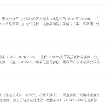
点分析千兆光模块的收光标准（典型值为-3dBm至-24dBm），并
常的常见原因（如光纤损耗、连接器问题）及解决方案，帮助用户快
/T 10228-2015），提供1000kVA变压器损耗计算实例，分步
，涵盖SCB10/SCB13等常见型号参数，指导用户快速掌握变压器
法（理论公式法、查表法、在线工具法），重点解析了黄铜棒密度取
计算案例、误差分析及选材建议，数据参考GB/T 4423-2007等国家标