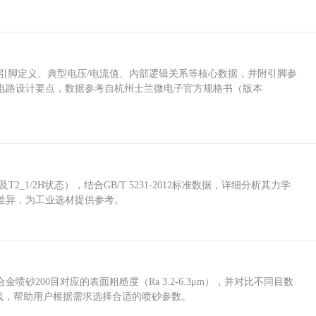
括各引脚定义、典型电压/电流值、内部逻辑关系等核心数据，并附引脚参
电路设计要点，数据参考自杭州士兰微电子官方规格书（版本
_1/2H状态），结合GB/T 5231-2012标准数据，详细分析其力学
差异，为工业选材提供参考。
砂200目对应的表面粗糙度（Ra 3.2-6.3μm），并对比不同目数
业实践，帮助用户根据需求选择合适的喷砂参数。