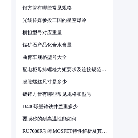
铝方管有哪些常见规格
光线传媒参投三国的星空爆冷
横担型号对应重量
锰矿石产品化合水含量
曲臂车规格型号大全
配电柜母排螺栓力矩要求及连接规范详
解
膨胀螺丝尺寸是多少
镀锌方管有哪些常见规格和型号
D400球墨铸铁井盖重多少
覆膜砂的耐高温性能如何
RU7088R功率MOSFET特性解析及其在
可调电源设计中的实践