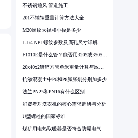
不锈钢通风 管道施工
201不锈钢重量计算方法大全
M20螺纹大径和小径是多少
1-1/4 NPT螺纹参数及底孔尺寸详解
F1010E是什么管？能否用3205或3505代
换
20x40x2镀锌方管单米重量计算与应用
分析
抗渗混凝土中P6和P8膨胀剂分别加多少
法兰PN25和PN16有什么区别
消费者对洗衣机的核心需求调研与分析
U型螺栓的国家标准
煤矿用电热取暖器是否符合防爆电气设
备标准