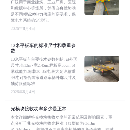
广泛用于商业建筑、工业厂房、医院
和数据中心等场所，凭借自身优势满
足不同领域对电力供应的高要求，保
障电力系统稳定运行。
2026年8月4日
13米平板车的标准尺寸和载重参
数
13米平板车主要技术参数包括: a)外形
尺寸:长13m×宽2.45m,栏板高55cm b)
承载能力:标载30-35吨,最大允许总重
49吨 c)符合国家道路车辆外廓尺寸及
轴荷限值标准
2026年8月4日
光模块接收功率多少是正常
本文详细解答光模块接收功率的正常范围及影响因素，重
点分析千兆光模块的收光标准（典型值为-3dBm
至-24dBm），并提供不同速率光模块的参考值表格。同时