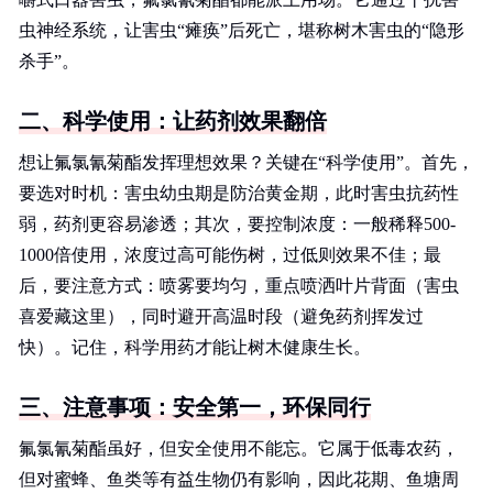
虫神经系统，让害虫“瘫痪”后死亡，堪称树木害虫的“隐形
杀手”。
二、科学使用：让药剂效果翻倍
想让氟氯氰菊酯发挥理想效果？关键在“科学使用”。首先，
要选对时机：害虫幼虫期是防治黄金期，此时害虫抗药性
弱，药剂更容易渗透；其次，要控制浓度：一般稀释500-
1000倍使用，浓度过高可能伤树，过低则效果不佳；最
后，要注意方式：喷雾要均匀，重点喷洒叶片背面（害虫
喜爱藏这里），同时避开高温时段（避免药剂挥发过
快）。记住，科学用药才能让树木健康生长。
三、注意事项：安全第一，环保同行
氟氯氰菊酯虽好，但安全使用不能忘。它属于低毒农药，
但对蜜蜂、鱼类等有益生物仍有影响，因此花期、鱼塘周