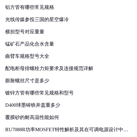
铝方管有哪些常见规格
光线传媒参投三国的星空爆冷
横担型号对应重量
锰矿石产品化合水含量
曲臂车规格型号大全
配电柜母排螺栓力矩要求及连接规范详解
膨胀螺丝尺寸是多少
镀锌方管有哪些常见规格和型号
D400球墨铸铁井盖重多少
覆膜砂的耐高温性能如何
RU7088R功率MOSFET特性解析及其在可调电源设计中的
实践