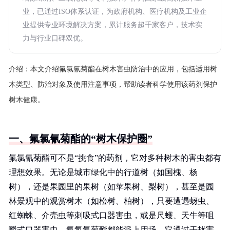
业，已通过ISO体系认证，为政府机构、医疗机构及工业企
业提供专业环境解决方案，累计服务超千家客户，技术实
力与行业口碑双优。
介绍：
本文介绍氟氯氰菊酯在树木害虫防治中的应用，包括适用树
木类型、防治对象及使用注意事项，帮助读者科学使用该药剂保护
树木健康。
一、氟氯氰菊酯的“树木保护圈”
氟氯氰菊酯可不是“挑食”的药剂，它对多种树木的害虫都有
理想效果。无论是城市绿化中的行道树（如国槐、杨
树），还是果园里的果树（如苹果树、梨树），甚至是园
林景观中的观赏树木（如松树、柏树），只要遭遇蚜虫、
红蜘蛛、介壳虫等刺吸式口器害虫，或是尺蠖、天牛等咀
嚼式口器害虫，氟氯氰菊酯都能派上用场。它通过干扰害