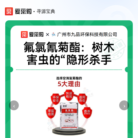
寻源宝典
‹
›