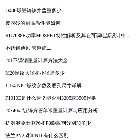
D400球墨铸铁井盖重多少
覆膜砂的耐高温性能如何
RU7088R功率MOSFET特性解析及其在可调电源设计中的
实践
不锈钢通风 管道施工
201不锈钢重量计算方法大全
M20螺纹大径和小径是多少
1-1/4 NPT螺纹参数及底孔尺寸详解
F1010E是什么管？能否用3205或3505代换
20x40x2镀锌方管单米重量计算与应用分析
抗渗混凝土中P6和P8膨胀剂分别加多少
法兰PN25和PN16有什么区别