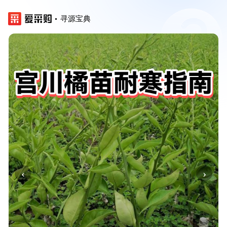
寻源宝典
‹
›