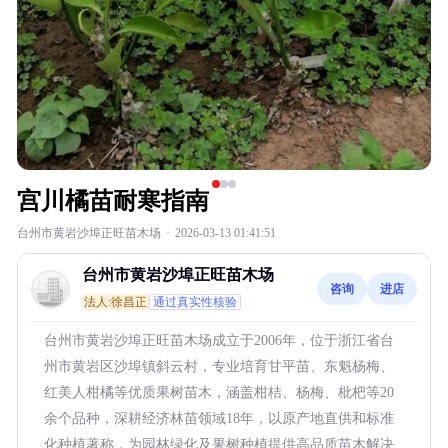
宫川橘苗耐寒指南
台州市黄岩沙埠正旺苗木场
·
2026-03-13 01:41:51
台州市黄岩沙埠正旺苗木场
咨询
进店
法人:徐昌正
通过真实性核验
台州市黄岩沙埠正旺苗木场成立于2006年，位于浙江省台
州市黄岩区沙埠镇斜云村，专业培育甘平苗、东魁杨梅、
红美人柑橘等优质果树苗木，涵盖柑桔、杨梅、枇杷等20
余个品种，深耕经济林苗领域18年，以原产地直供和标准
化种植著称，为园林绿化及果树种植提供高品质苗木解决