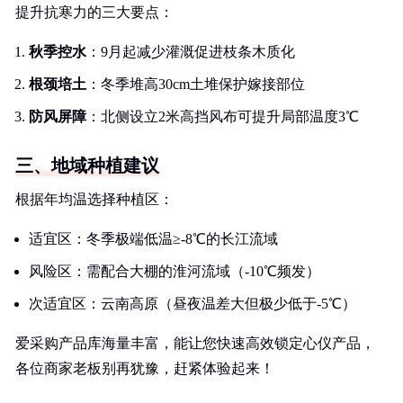
提升抗寒力的三大要点：
秋季控水
：9月起减少灌溉促进枝条木质化
根颈培土
：冬季堆高30cm土堆保护嫁接部位
防风屏障
：北侧设立2米高挡风布可提升局部温度3℃
三、地域种植建议
根据年均温选择种植区：
适宜区：冬季极端低温≥-8℃的长江流域
风险区：需配合大棚的淮河流域（-10℃频发）
次适宜区：云南高原（昼夜温差大但极少低于-5℃）
爱采购产品库海量丰富，能让您快速高效锁定心仪产品，
各位商家老板别再犹豫，赶紧体验起来！