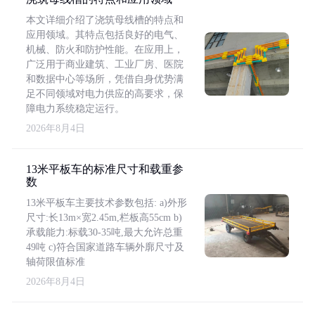
本文详细介绍了浇筑母线槽的特点和
应用领域。其特点包括良好的电气、
机械、防火和防护性能。在应用上，
广泛用于商业建筑、工业厂房、医院
和数据中心等场所，凭借自身优势满
足不同领域对电力供应的高要求，保
障电力系统稳定运行。
2026年8月4日
13米平板车的标准尺寸和载重参
数
13米平板车主要技术参数包括: a)外形
尺寸:长13m×宽2.45m,栏板高55cm b)
承载能力:标载30-35吨,最大允许总重
49吨 c)符合国家道路车辆外廓尺寸及
轴荷限值标准
2026年8月4日