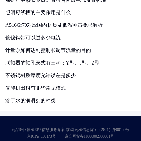
照明母线槽的主要作用是什么
A516Gr70对应国内材质及低温冲击要求解析
镀镍钢带可以过多少电流
计量泵如何达到控制和调节流量的目的
联轴器的轴孔形式有三种：Y型、J型、Z型
不锈钢材质厚度允许误差是多少
复印机出租有哪些常见模式
溶于水的润滑剂的种类
药品医疗器械网络信息服务备案(京)网药械信息备字（2021）第00159号
京ICP证030173号
京公网安备11000002000001号