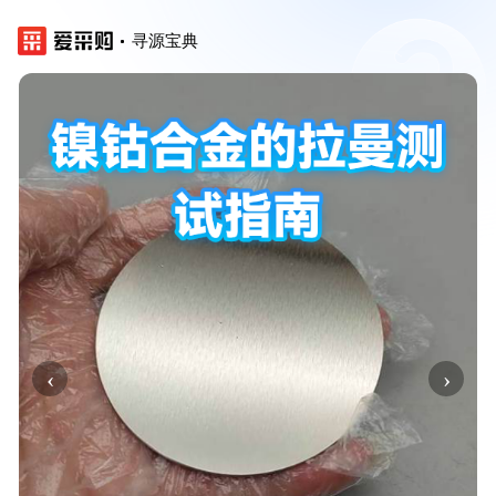
寻源宝典
‹
›