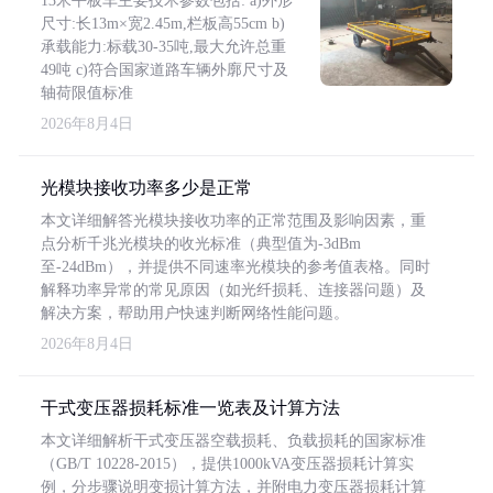
13米平板车主要技术参数包括: a)外形
尺寸:长13m×宽2.45m,栏板高55cm b)
承载能力:标载30-35吨,最大允许总重
49吨 c)符合国家道路车辆外廓尺寸及
轴荷限值标准
2026年8月4日
光模块接收功率多少是正常
本文详细解答光模块接收功率的正常范围及影响因素，重
点分析千兆光模块的收光标准（典型值为-3dBm
至-24dBm），并提供不同速率光模块的参考值表格。同时
解释功率异常的常见原因（如光纤损耗、连接器问题）及
解决方案，帮助用户快速判断网络性能问题。
2026年8月4日
干式变压器损耗标准一览表及计算方法
本文详细解析干式变压器空载损耗、负载损耗的国家标准
（GB/T 10228-2015），提供1000kVA变压器损耗计算实
例，分步骤说明变损计算方法，并附电力变压器损耗计算