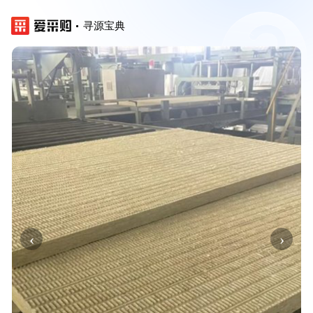
寻源宝典
‹
›