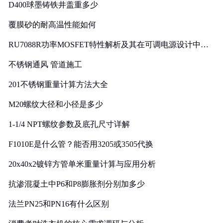
D400球墨铸铁井盖重多少
覆膜砂的耐高温性能如何
RU7088R功率MOSFET特性解析及其在可调电源设计中的
实践
不锈钢通风 管道施工
201不锈钢重量计算方法大全
M20螺纹大径和小径是多少
1-1/4 NPT螺纹参数及底孔尺寸详解
F1010E是什么管？能否用3205或3505代换
20x40x2镀锌方管单米重量计算与应用分析
抗渗混凝土中P6和P8膨胀剂分别加多少
法兰PN25和PN16有什么区别