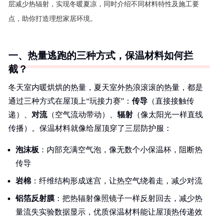
层减少热辐射，实现冬暖夏凉，同时介绍不同材料特性及施工要
点，助你打造理想家居环境。
一、热量逃跑的三种方式，保温材料如何拦
截？
冬天室内暖烘烘的热量，夏天室外热浪滚滚的热量，都是
通过三种方式在屋顶上“玩接力赛”：
传导
（直接接触传
递）、
对流
（空气流动带动）、
辐射
（像太阳光一样直线
传播）。保温材料就像给屋顶穿了三层防护服：
泡沫板
：内部充满空气泡，像无数个小保温杯，阻断热
传导
岩棉
：纤维结构形成迷宫，让热空气绕着走，减少对流
铝箔反射膜
：把热辐射像照镜子一样反射回去，减少热
量流失实验数据显示，优质保温材料能让屋顶热传递效