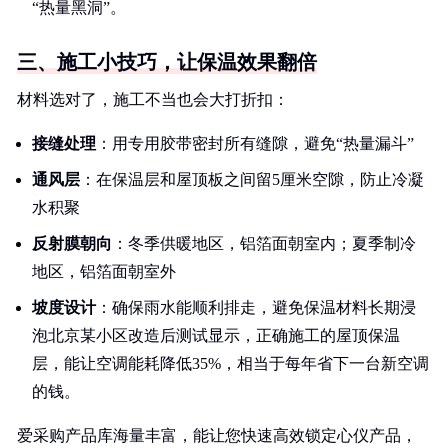
“热量黑洞”。
三、施工小技巧，让保温效果翻倍
材料选对了，施工不当也会大打折扣：
接缝处理
：用专用胶带密封所有缝隙，避免“热量漏斗”
通风层
：在保温层和屋顶板之间留5厘米空隙，防止冷凝
水积聚
反射膜朝向
：冬季供暖地区，铝箔面朝室内；夏季制冷
地区，铝箔面朝室外
坡度设计
：确保雨水能顺利排走，避免保温材料长期浸
泡北京某小区改造后测试显示，正确施工的屋顶保温
层，能让空调能耗降低35%，相当于每年省下一台新空调
的钱。
爱采购产品库海量丰富，能让您快速高效锁定心仪产品，