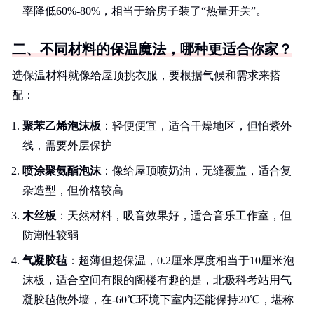
率降低60%-80%，相当于给房子装了“热量开关”。
二、不同材料的保温魔法，哪种更适合你家？
选保温材料就像给屋顶挑衣服，要根据气候和需求来搭
配：
聚苯乙烯泡沫板
：轻便便宜，适合干燥地区，但怕紫外
线，需要外层保护
喷涂聚氨酯泡沫
：像给屋顶喷奶油，无缝覆盖，适合复
杂造型，但价格较高
木丝板
：天然材料，吸音效果好，适合音乐工作室，但
防潮性较弱
气凝胶毡
：超薄但超保温，0.2厘米厚度相当于10厘米泡
沫板，适合空间有限的阁楼有趣的是，北极科考站用气
凝胶毡做外墙，在-60℃环境下室内还能保持20℃，堪称