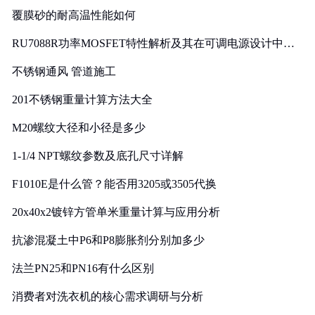
覆膜砂的耐高温性能如何
RU7088R功率MOSFET特性解析及其在可调电源设计中的
实践
不锈钢通风 管道施工
201不锈钢重量计算方法大全
M20螺纹大径和小径是多少
1-1/4 NPT螺纹参数及底孔尺寸详解
F1010E是什么管？能否用3205或3505代换
20x40x2镀锌方管单米重量计算与应用分析
抗渗混凝土中P6和P8膨胀剂分别加多少
法兰PN25和PN16有什么区别
消费者对洗衣机的核心需求调研与分析