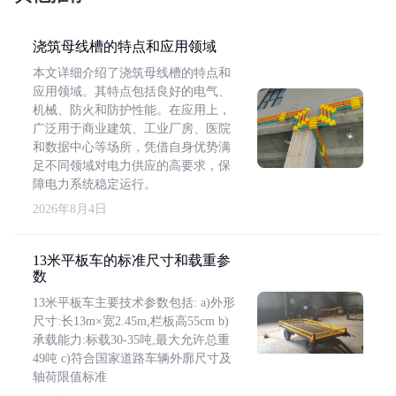
浇筑母线槽的特点和应用领域
本文详细介绍了浇筑母线槽的特点和
应用领域。其特点包括良好的电气、
机械、防火和防护性能。在应用上，
广泛用于商业建筑、工业厂房、医院
和数据中心等场所，凭借自身优势满
足不同领域对电力供应的高要求，保
障电力系统稳定运行。
2026年8月4日
13米平板车的标准尺寸和载重参
数
13米平板车主要技术参数包括: a)外形
尺寸:长13m×宽2.45m,栏板高55cm b)
承载能力:标载30-35吨,最大允许总重
49吨 c)符合国家道路车辆外廓尺寸及
轴荷限值标准