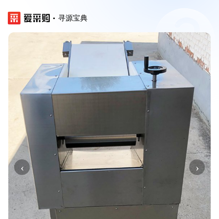
寻源宝典
‹
›