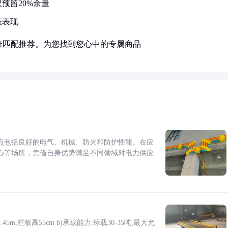
预留20%余量
态表现
准匹配推荐。为您找到您心中的专属商品
点包括良好的电气、机械、防火和防护性能。在应
心等场所，凭借自身优势满足不同领域对电力供应
5m,栏板高55cm b)承载能力:标载30-35吨,最大允