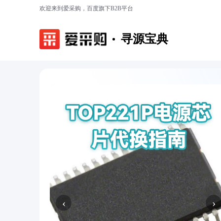
欢迎来到爱采购，百度旗下B2B平台
寻源宝典
‹
›