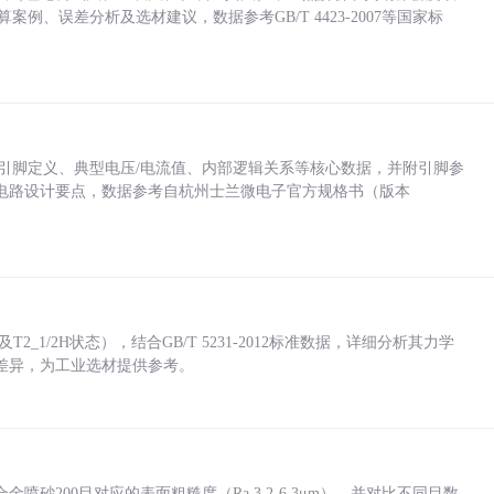
计算案例、误差分析及选材建议，数据参考GB/T 4423-2007等国家标
括各引脚定义、典型电压/电流值、内部逻辑关系等核心数据，并附引脚参
电路设计要点，数据参考自杭州士兰微电子官方规格书（版本
_1/2H状态），结合GB/T 5231-2012标准数据，详细分析其力学
差异，为工业选材提供参考。
砂200目对应的表面粗糙度（Ra 3.2-6.3μm），并对比不同目数