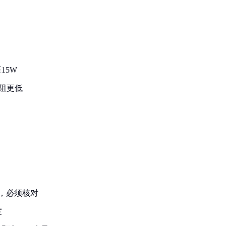
：
15W
电阻更低
同，必须核对
度