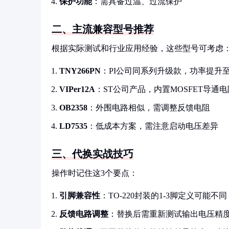
保护功能
：需具备过温、过流保护
二、主流兼容型号推荐
根据实际测试和行业应用经验，这些型号可考虑
TNY266PN
：PI公司同系列升级款，功率提升至
VIPer12A
：ST公司产品，内置MOSFET导通
OB2358
：外围电路相似，需调整反馈电阻
LD7535
：低成本方案，需注意启动电压差异
三、代换实战技巧
操作时记住这3个要点：
引脚兼容性
：TO-220封装的1-3脚定义可能不
反馈电路调整
：替换后需重新测试输出电压精