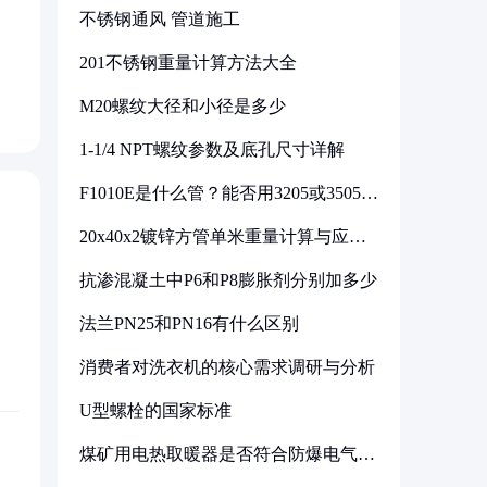
不锈钢通风 管道施工
201不锈钢重量计算方法大全
M20螺纹大径和小径是多少
1-1/4 NPT螺纹参数及底孔尺寸详解
F1010E是什么管？能否用3205或3505代
换
20x40x2镀锌方管单米重量计算与应用
分析
抗渗混凝土中P6和P8膨胀剂分别加多少
法兰PN25和PN16有什么区别
消费者对洗衣机的核心需求调研与分析
U型螺栓的国家标准
煤矿用电热取暖器是否符合防爆电气设
备标准