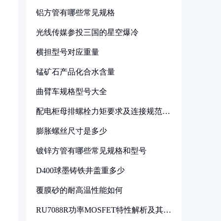
铝方管有哪些常见规格
光线传媒参投三国的星空爆冷
横担型号对应重量
锰矿石产品化合水含量
曲臂车规格型号大全
配电柜母排螺栓力矩要求及连接规范详
解
膨胀螺丝尺寸是多少
镀锌方管有哪些常见规格和型号
D400球墨铸铁井盖重多少
覆膜砂的耐高温性能如何
RU7088R功率MOSFET特性解析及其在
可调电源设计中的实践