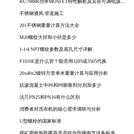
RU7088R功率MOSFET特性解析及其在可调电源设
计中的实践
不锈钢通风 管道施工
201不锈钢重量计算方法大全
M20螺纹大径和小径是多少
1-1/4 NPT螺纹参数及底孔尺寸详解
F1010E是什么管？能否用3205或3505代换
20x40x2镀锌方管单米重量计算与应用分析
抗渗混凝土中P6和P8膨胀剂分别加多少
法兰PN25和PN16有什么区别
消费者对洗衣机的核心需求调研与分析
U型螺栓的国家标准
煤矿用电热取暖器是否符合防爆电气设备标准