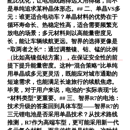
配比优化，让电池既跑得远又用得稳，而不
是单纯追求某种晶体形态。## 二、单晶VS多
元：谁更适合电动车？单晶材料的优势在于
循环寿命长、热稳定性高
，适合需要频繁充
放电的场景；多元材料则以
高能量密度
见
长，能让车辆续航更远。智界的选择更像是
“取两者之长”：通过调整镍、钴、锰的比例
（比如高镍低钴方案），在保证安全性的前
提下提升能量密度。这种“混合策略”比单纯
用单晶或多元更灵活，既能应对城市通勤的
短途需求，也能满足长途旅行的续航焦虑。
毕竟，对于用户来说，电池的“实际表现”比
“材料类型”更重要。## 三、智界R7的电池：
技术升级的答案回到具体车型——智界R7的
三元锂电池是否采用单晶技术？从技术路线
推测，R7作为高端车型，更可能采用
新一代