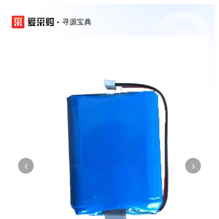
寻源宝典
‹
›