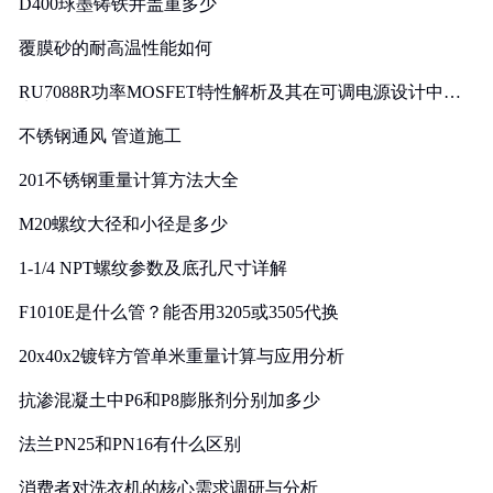
D400球墨铸铁井盖重多少
覆膜砂的耐高温性能如何
RU7088R功率MOSFET特性解析及其在可调电源设计中的
实践
不锈钢通风 管道施工
201不锈钢重量计算方法大全
M20螺纹大径和小径是多少
1-1/4 NPT螺纹参数及底孔尺寸详解
F1010E是什么管？能否用3205或3505代换
20x40x2镀锌方管单米重量计算与应用分析
抗渗混凝土中P6和P8膨胀剂分别加多少
法兰PN25和PN16有什么区别
消费者对洗衣机的核心需求调研与分析