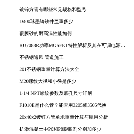
镀锌方管有哪些常见规格和型号
D400球墨铸铁井盖重多少
覆膜砂的耐高温性能如何
RU7088R功率MOSFET特性解析及其在可调电源设
计中的实践
不锈钢通风 管道施工
201不锈钢重量计算方法大全
M20螺纹大径和小径是多少
1-1/4 NPT螺纹参数及底孔尺寸详解
F1010E是什么管？能否用3205或3505代换
20x40x2镀锌方管单米重量计算与应用分析
抗渗混凝土中P6和P8膨胀剂分别加多少