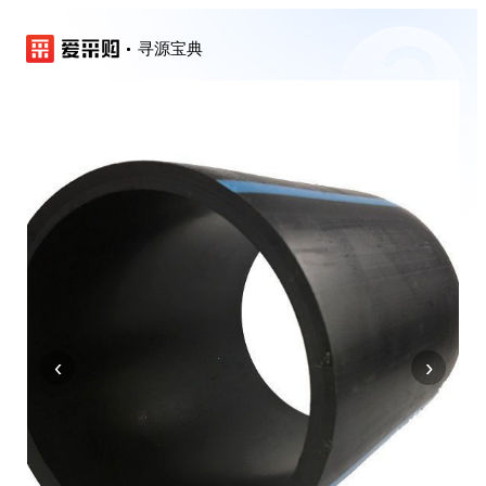
寻源宝典
‹
›